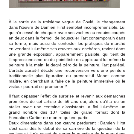
À la sortie de la troisième vague de Covid, le changement
dans l’œuvre de Damien Hirst semblait incompréhensible. Lui
qui n’a cessé de choquer avec ses vaches ou requins coupés
en deux dans le formol, de bousculer l’art contemporain dans
sa forme, mais aussi de contester les pratiques du marché
en vendant lui-même ses œuvres aux enchères, revient dans
une grande exposition, apparemment paisible, qui tient de
l’impressionnisme ou du pointilliste en appliquant lui même la
peinture à la main, le degré zéro de la peinture, l’art pariétal.
L’artiste aurait-il décidé une reconversion vers une peinture
traditionnelle plus figurative ou prendrait-il Monet comme
maître, en cherchant à faire de la peinture immersive où le
visiteur pourrait se promener ?
Il faut dépasser l’effet de surprise et revenir aux démarches
premières de cet artiste de 56 ans qui, alors qu’il a eu un
atelier avec une centaine d’assistants, a fini lui-même un
grand nombre des 107 toiles de grand format dont la
Fondation Cartier ne montre qu’une partie.
Deux dimensions dans son œuvre perdurent : Damien Hirst
s’est saisi dès le début de sa carrière de la question de la
couleur et il n’a cessé de porter la question de la mort dans