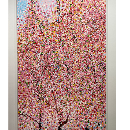
Événements
Sacré
Cousinages