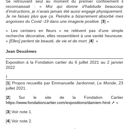
Se retrouvant seul au moment du premier confinement il
reconnaissait : «
Moi qui donne d’habitude beaucoup
d’instructions, je n’avais jamais été aussi engagé physiquement.
Je ne faisais plus que ça. Peindre a bizarrement absorbé mes
[
3
]
»
angoisses du Covid -19 dans une imagerie positive.
« Les cerisiers en fleurs » ne relèvent pas d’une simple
recherche décorative, elles ressemblent à une vanité heureuse.
«
»
[Elles] perlent de beauté, de vie et de mort.
[
4
]
Jean Deuzèmes
Exposition à la Fondation cartier du 6 juillet 2021 au 2 janvier
2022
)
[
1
]
Propos recueillis par Emmanuelle Jardonnet,
, 23
Le Monde
juillet 2021.
[
2
]
Sur le site de la Fondation Cartier
https://www.fondationcartier.com/expositions/damien-hirst
»
[
3
]
Voir note 1.
[
4
]
Voir note 2.