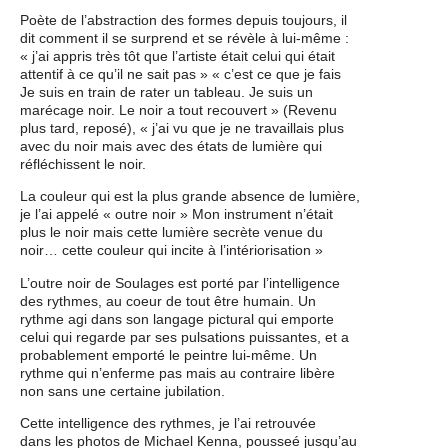
Événements
Poète de l’abstraction des formes depuis toujours, il
dit comment il se surprend et se révèle à lui-même :
« j’ai appris très tôt que l’artiste était celui qui était
Sacré
attentif à ce qu’il ne sait pas » « c’est ce que je fais
Je suis en train de rater un tableau. Je suis un
marécage noir. Le noir a tout recouvert » (Revenu
plus tard, reposé), « j’ai vu que je ne travaillais plus
Cousinages
avec du noir mais avec des états de lumière qui
réfléchissent le noir.
La couleur qui est la plus grande absence de lumière,
je l’ai appelé « outre noir » Mon instrument n’était
plus le noir mais cette lumière secrète venue du
noir… cette couleur qui incite à l’intériorisation »
L’outre noir de Soulages est porté par l’intelligence
des rythmes, au coeur de tout être humain. Un
rythme agi dans son langage pictural qui emporte
celui qui regarde par ses pulsations puissantes, et a
probablement emporté le peintre lui-même. Un
rythme qui n’enferme pas mais au contraire libère
non sans une certaine jubilation.
Cette intelligence des rythmes, je l’ai retrouvée
dans les photos de Michael Kenna, pousseé jusqu’au