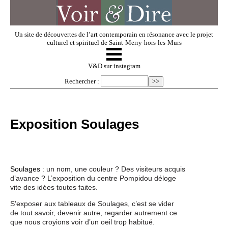
Un site de découvertes de l’art contemporain en résonance avec le projet
culturel et spirituel de Saint-Merry-hors-les-Murs
☰
V & D
V&D sur instagram
Rechercher :
Artistes invités
Exposition Soulages
Exposer
Regarder
Soulages
: un nom, une couleur ? Des visiteurs acquis
d’avance ? L’exposition du centre Pompidou déloge
vite des idées toutes faites.
Dossiers
S’exposer aux tableaux de Soulages, c’est se vider
de tout savoir, devenir autre, regarder autrement ce
que nous croyions voir d’un oeil trop habitué.