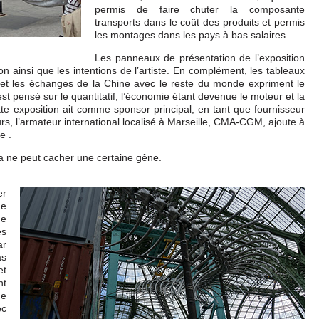
permis de faire chuter la composante
transports dans le coût des produits et permis
les montages dans les pays à bas salaires.
Les panneaux de présentation de l’exposition
on ainsi que les intentions de l’artiste. En complément, les tableaux
 et les échanges de la Chine avec le reste du monde expriment le
st pensé sur le quantitatif, l’économie étant devenue le moteur et la
te exposition ait comme sponsor principal, en tant que fournisseur
s, l’armateur international localisé à Marseille, CMA-CGM, ajoute à
e .
a ne peut cacher une certaine gêne.
er
de
ne
es
ar
as
et
nt
de
ec