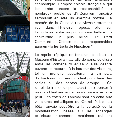
économique. L’empire colonial français à qui
l’on prête encore la responsabilité de
nombreux problèmes d’intégration française
semblerait en être un exemple notoire. La
montée de la Chine à une vitesse rarement
vue dans l’Histoire repose, elle, sur
l’articulation entre un pouvoir sans faille et un
capitalisme le plus brutal. Le Parti
Communiste Chinois et ses responsables
auraient-ils les traits de Napoléon ?
Le reptile, réplique en fer d’un squelette du
Muséum d’histoire naturelle de paris, se glisse
entre les conteneurs et sa gueule géante
ouverte se retourne à la hauteur des visiteurs,
tel un monstre appartenant à un parc
d’attractions : un endroit idéal pour faire des
selfies ou des photos de groupe ! Ce
squelette immense peut aussi faire penser à
un grand huit sur lequel on s’amuse à se faire
peur. Les côtes de l’animal sont en écho aux
voussures métalliques du Grand Palais. La
bête renvoie peut-être à la voracité de la
mondialisation, basée sur les échanges
extérieurs, notamment maritimes, qui ont