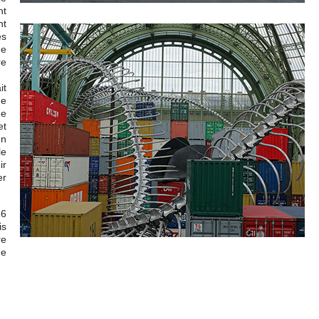
nt
nt
es
de
re
it
de
ne
et
en
le
ir
er
16
is
re
me