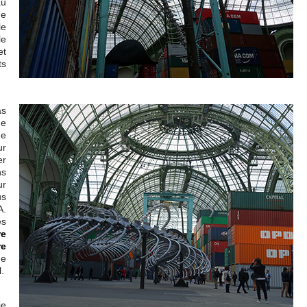
u
ne
le
le
et
ts
as
ne
ge
ur
er
ns
ur
us
A.
es
re
re
de
l.
ie