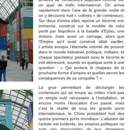
un quai de trafic international. On arrive
rapidement dans l’axe de la grande voûte et
on y découvre huit « collines » de conteneurs.
Sur deux d’entre elles repose un bicorne noir
immense, construit sur le modèle de celui
porté par Napoléon à la bataille d’Eylau, une
victoire, mais aussi un carnage, alors que
l’Empire qu’il avait construit allait vaciller.
L’artiste évoque l’éternelle volonté de pouvoir
dans le monde industriel, politique, militaire, et
chaque spectateur passant sosu le bicorne le
voit démesuré, soumis en quelque sorte à une
question : « Qui portera le chapeau de la
prochaine forme d’empire et quelles seront les
conséquences de sa conquête ? ».
La grue permettant de décharger les
conteneurs qui se trouve au milieu n’est pas
un simple outil nécessaire à l’installation, et
encore moins l’évocation d’un passé, mais
c’est la réalité de tous les grands ports
internationaux, la Chine possédant huit des
quinze premiers ports mondiaux. L’allusion de
l’artiste est évidente, les empires politiques ne
sont pas dissociables de leur dimension