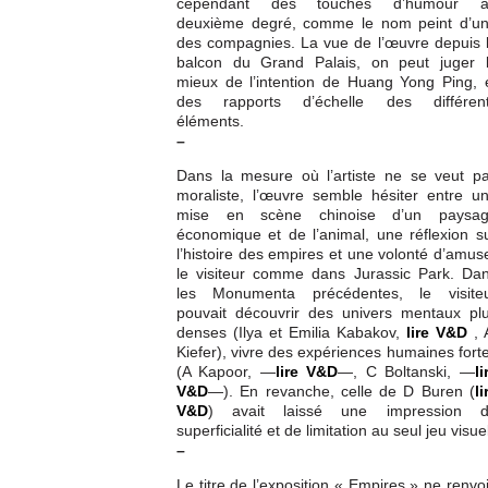
cependant des touches d’humour a
deuxième degré, comme le nom peint d’u
des compagnies. La vue de l’œuvre depuis 
balcon du Grand Palais, on peut juger 
mieux de l’intention de Huang Yong Ping, 
des rapports d’échelle des différen
éléments.
–
Dans la mesure où l’artiste ne se veut p
moraliste, l’œuvre semble hésiter entre u
mise en scène chinoise d’un paysa
économique et de l’animal, une réflexion s
l’histoire des empires et une volonté d’amus
le visiteur comme dans Jurassic Park. Da
les Monumenta précédentes, le visite
pouvait découvrir des univers mentaux pl
denses (Ilya et Emilia Kabakov,
lire V&D
, 
Kiefer), vivre des expériences humaines fort
(A Kapoor, —
lire V&D
—, C Boltanski, —
li
V&D
—). En revanche, celle de D Buren (
li
V&D
) avait laissé une impression 
superficialité et de limitation au seul jeu visue
–
Le titre de l’exposition « Empires » ne renvo