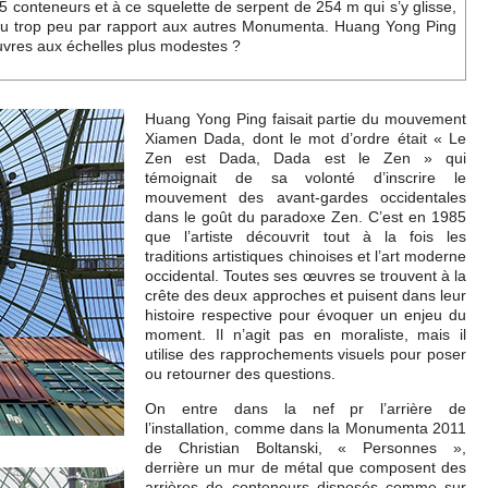
05 conteneurs et à ce squelette de serpent de 254 m qui s’y glisse,
r du trop peu par rapport aux autres Monumenta. Huang Yong Ping
uvres aux échelles plus modestes ?
Huang Yong Ping faisait partie du mouvement
Xiamen Dada, dont le mot d’ordre était « Le
Zen est Dada, Dada est le Zen » qui
témoignait de sa volonté d’inscrire le
mouvement des avant-gardes occidentales
dans le goût du paradoxe Zen. C’est en 1985
que l’artiste découvrit tout à la fois les
traditions artistiques chinoises et l’art moderne
occidental. Toutes ses œuvres se trouvent à la
crête des deux approches et puisent dans leur
histoire respective pour évoquer un enjeu du
moment. Il n’agit pas en moraliste, mais il
utilise des rapprochements visuels pour poser
ou retourner des questions.
On entre dans la nef pr l’arrière de
l’installation, comme dans la Monumenta 2011
de Christian Boltanski, « Personnes »,
derrière un mur de métal que composent des
arrières de conteneurs disposés comme sur