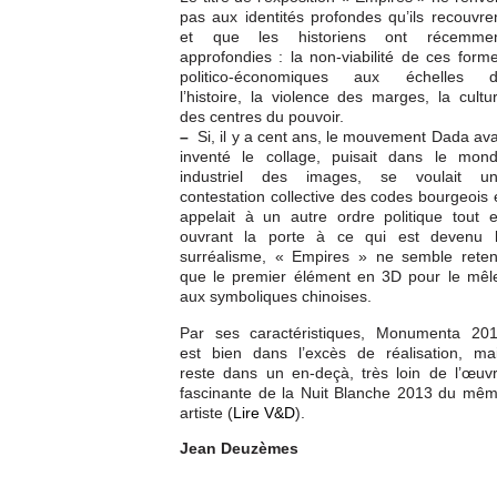
pas aux identités profondes qu’ils recouvre
et que les historiens ont récemme
approfondies : la non-viabilité de ces form
politico-économiques aux échelles 
l’histoire, la violence des marges, la cultu
des centres du pouvoir.
–
Si, il y a cent ans, le mouvement Dada ava
inventé le collage, puisait dans le mon
industriel des images, se voulait u
contestation collective des codes bourgeois 
appelait à un autre ordre politique tout 
ouvrant la porte à ce qui est devenu 
surréalisme, « Empires » ne semble reten
que le premier élément en 3D pour le mêl
aux symboliques chinoises.
Par ses caractéristiques, Monumenta 20
est bien dans l’excès de réalisation, ma
reste dans un en-deçà, très loin de l’œuv
fascinante de la Nuit Blanche 2013 du mê
artiste (
Lire V&D
).
Jean Deuzèmes