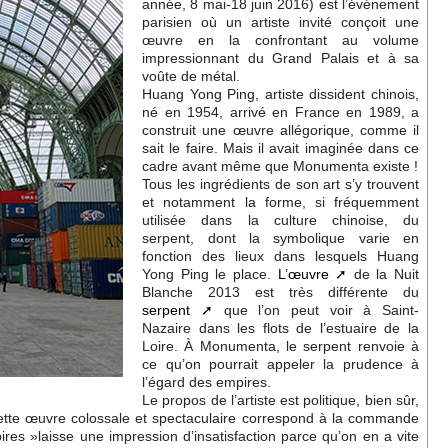
année, 8 mai-18 juin 2016) est l’événement
parisien où un artiste invité conçoit une
œuvre en la confrontant au volume
impressionnant du Grand Palais et à sa
voûte de métal.
Huang Yong Ping, artiste dissident chinois,
né en 1954, arrivé en France en 1989, a
construit une œuvre allégorique, comme il
sait le faire. Mais il avait imaginée dans ce
cadre avant même que Monumenta existe !
Tous les ingrédients de son art s’y trouvent
et notamment la forme, si fréquemment
utilisée dans la culture chinoise, du
serpent, dont la symbolique varie en
fonction des lieux dans lesquels Huang
Yong Ping le place.
L’œuvre
de la Nuit
Blanche 2013 est très différente du
serpent
que l’on peut voir à Saint-
Nazaire dans les flots de l’estuaire de la
Loire. À Monumenta, le serpent renvoie à
ce qu’on pourrait appeler la prudence à
l’égard des empires.
Le propos de l’artiste est politique, bien sûr,
cette œuvre colossale et spectaculaire correspond à la commande
res »laisse une impression d’insatisfaction parce qu’on en a vite