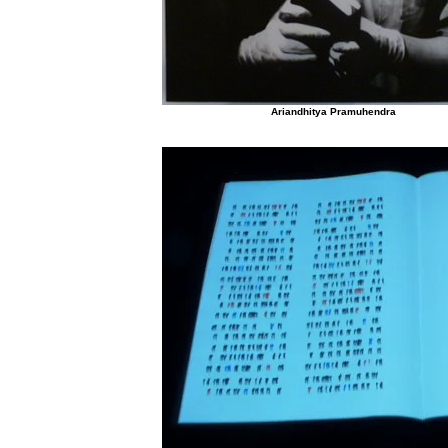
Ariandhitya Pramuhendra