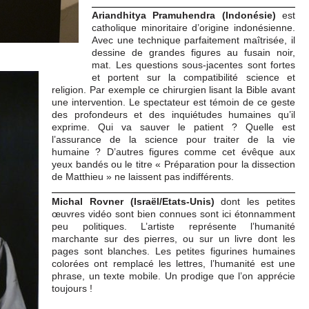
Ariandhitya Pramuhendra (Indonésie)
est
catholique minoritaire d’origine indonésienne.
Avec une technique parfaitement maîtrisée, il
dessine de grandes figures au fusain noir,
mat. Les questions sous-jacentes sont fortes
et portent sur la compatibilité science et
religion. Par exemple ce chirurgien lisant la Bible avant
une intervention. Le spectateur est témoin de ce geste
des profondeurs et des inquiétudes humaines qu’il
exprime. Qui va sauver le patient ? Quelle est
l’assurance de la science pour traiter de la vie
humaine ? D’autres figures comme cet évêque aux
yeux bandés ou le titre « Préparation pour la dissection
de Matthieu » ne laissent pas indifférents.
Michal Rovner (Israël/Etats-Unis)
dont les petites
œuvres vidéo sont bien connues sont ici étonnamment
peu politiques. L’artiste représente l’humanité
marchante sur des pierres, ou sur un livre dont les
pages sont blanches. Les petites figurines humaines
colorées ont remplacé les lettres, l’humanité est une
phrase, un texte mobile. Un prodige que l’on apprécie
toujours !