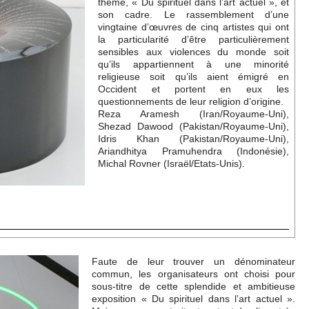
thème, « Du spirituel dans l’art actuel », et
son cadre. Le rassemblement d’une
vingtaine d’œuvres de cinq artistes qui ont
la particularité d’être particulièrement
sensibles aux violences du monde soit
qu’ils appartiennent à une minorité
religieuse soit qu’ils aient émigré en
Occident et portent en eux les
questionnements de leur religion d’origine.
Reza Aramesh (Iran/Royaume-Uni),
Shezad Dawood (Pakistan/Royaume-Uni),
Idris Khan (Pakistan/Royaume-Uni),
Ariandhitya Pramuhendra (Indonésie),
Michal Rovner (Israël/Etats-Unis).
Faute de leur trouver un dénominateur
commun, les organisateurs ont choisi pour
sous-titre de cette splendide et ambitieuse
exposition « Du spirituel dans l’art actuel ».