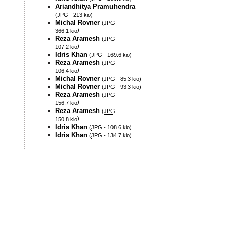
Ariandhitya Pramuhendra
(
JPG
-
213 kio
)
Michal Rovner
(
JPG
-
)
366.1 kio
Reza Aramesh
(
JPG
-
)
107.2 kio
Idris Khan
(
JPG
-
169.6 kio
)
Reza Aramesh
(
JPG
-
)
106.4 kio
Michal Rovner
(
JPG
-
85.3 kio
)
Michal Rovner
(
JPG
-
93.3 kio
)
Reza Aramesh
(
JPG
-
)
156.7 kio
Reza Aramesh
(
JPG
-
)
150.8 kio
Idris Khan
(
JPG
-
108.6 kio
)
Idris Khan
(
JPG
-
134.7 kio
)