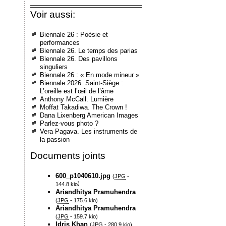
Voir aussi:
Biennale 26 : Poésie et
performances
Biennale 26. Le temps des parias
Biennale 26. Des pavillons
singuliers
Biennale 26 : « En mode mineur »
Biennale 2026. Saint-Siège :
L’oreille est l’œil de l’âme
Anthony McCall. Lumière
Moffat Takadiwa. The Crown !
Dana Lixenberg American Images
Parlez-vous photo ?
Vera Pagava. Les instruments de
la passion
Documents joints
600_p1040610.jpg
(
JPG
-
)
144.8 kio
Ariandhitya Pramuhendra
(
JPG
-
175.6 kio
)
Ariandhitya Pramuhendra
(
JPG
-
159.7 kio
)
Idris Khan
(
JPG
-
280.9 kio
)