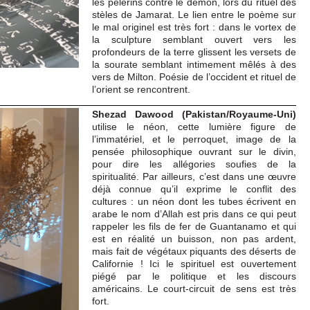
les pèlerins contre le démon, lors du rituel des
stèles de Jamarat. Le lien entre le poème sur
le mal originel est très fort : dans le vortex de
la sculpture semblant ouvert vers les
profondeurs de la terre glissent les versets de
la sourate semblant intimement mêlés à des
vers de Milton. Poésie de l’occident et rituel de
l’orient se rencontrent.
Shezad Dawood (Pakistan/Royaume-Uni)
utilise le néon, cette lumière figure de
l’immatériel, et le perroquet, image de la
pensée philosophique ouvrant sur le divin,
pour dire les allégories soufies de la
spiritualité. Par ailleurs, c’est dans une œuvre
déjà connue qu’il exprime le conflit des
cultures : un néon dont les tubes écrivent en
arabe le nom d’Allah est pris dans ce qui peut
rappeler les fils de fer de Guantanamo et qui
est en réalité un buisson, non pas ardent,
mais fait de végétaux piquants des déserts de
Californie ! Ici le spirituel est ouvertement
piégé par le politique et les discours
américains. Le court-circuit de sens est très
fort.