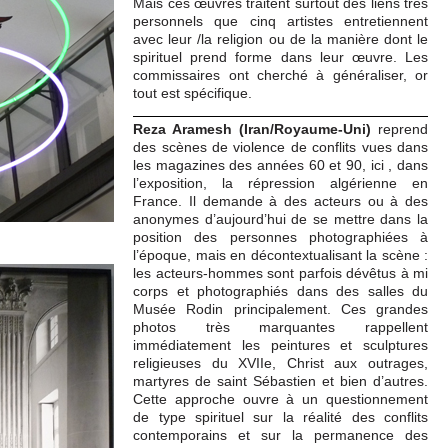
Mais ces œuvres traitent surtout des liens très
personnels que cinq artistes entretiennent
avec leur /la religion ou de la manière dont le
spirituel prend forme dans leur œuvre. Les
commissaires ont cherché à généraliser, or
tout est spécifique.
Reza Aramesh (Iran/Royaume-Uni)
reprend
des scènes de violence de conflits vues dans
les magazines des années 60 et 90, ici , dans
l’exposition, la répression algérienne en
France. Il demande à des acteurs ou à des
anonymes d’aujourd’hui de se mettre dans la
position des personnes photographiées à
l’époque, mais en décontextualisant la scène :
les acteurs-hommes sont parfois dévêtus à mi
corps et photographiés dans des salles du
Musée Rodin principalement. Ces grandes
photos très marquantes rappellent
immédiatement les peintures et sculptures
religieuses du XVIIe, Christ aux outrages,
martyres de saint Sébastien et bien d’autres.
Cette approche ouvre à un questionnement
de type spirituel sur la réalité des conflits
contemporains et sur la permanence des