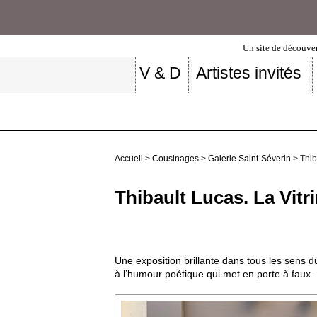
Un site de découver
V & D
Artistes invités
Accueil
>
Cousinages
>
Galerie Saint-Séverin
> Thib
Thibault Lucas. La Vitr
Une exposition brillante dans tous les sens d
à l’humour poétique qui met en porte à faux.