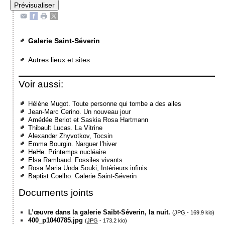
Galerie Saint-Séverin
Autres lieux et sites
Voir aussi:
Hélène Mugot. Toute personne qui tombe a des ailes
Jean-Marc Cerino. Un nouveau jour
Amédée Beriot et Saskia Rosa Hartmann
Thibault Lucas. La Vitrine
Alexander Zhyvotkov, Tocsin
Emma Bourgin. Narguer l’hiver
HeHe. Printemps nucléaire
Elsa Rambaud. Fossiles vivants
Rosa Maria Unda Souki, Intérieurs infinis
Baptist Coelho. Galerie Saint-Séverin
Documents joints
L’œuvre dans la galerie Saibt-Séverin, la nuit.
(
JPG
-
169.9 kio
)
400_p1040785.jpg
(
JPG
-
173.2 kio
)