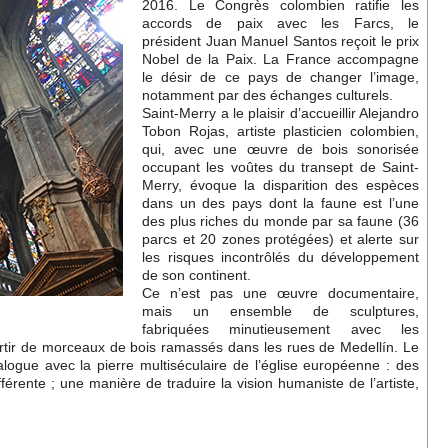
2016. Le Congrès colombien ratifie les
accords de paix avec les Farcs, le
président Juan Manuel Santos reçoit le prix
Nobel de la Paix. La France accompagne
le désir de ce pays de changer l’image,
notamment par des échanges culturels.
Saint-Merry a le plaisir d’accueillir Alejandro
Tobon Rojas, artiste plasticien colombien,
qui, avec une œuvre de bois sonorisée
occupant les voûtes du transept de Saint-
Merry, évoque la disparition des espèces
dans un des pays dont la faune est l’une
des plus riches du monde par sa faune (36
parcs et 20 zones protégées) et alerte sur
les risques incontrôlés du développement
de son continent.
Ce n’est pas une œuvre documentaire,
mais un ensemble de sculptures,
fabriquées minutieusement avec les
artir de morceaux de bois ramassés dans les rues de Medellín. Le
ialogue avec la pierre multiséculaire de l’église européenne : des
férente ; une manière de traduire la vision humaniste de l’artiste,