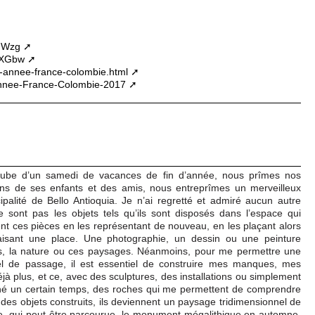
dWzg
eXGbw
7-annee-france-colombie.html
-Annee-France-Colombie-2017
’aube d’un samedi de vacances de fin d’année, nous prîmes nos
ns de ses enfants et des amis, nous entreprîmes un merveilleux
ipalité de Bello Antioquia. Je n’ai regretté et admiré aucun autre
sont pas les objets tels qu’ils sont disposés dans l’espace qui
nt ces pièces en les représentant de nouveau, en les plaçant alors
faisant une place. Une photographie, un dessin ou une peinture
s, la nature ou ces paysages. Néanmoins, pour me permettre une
uel de passage, il est essentiel de construire mes manques, mes
jà plus, et ce, avec des sculptures, des installations ou simplement
né un certain temps, des roches qui me permettent de comprendre
 des objets construits, ils deviennent un paysage tridimensionnel de
, qui peut être parcourue, le monument mégalithique en automne,