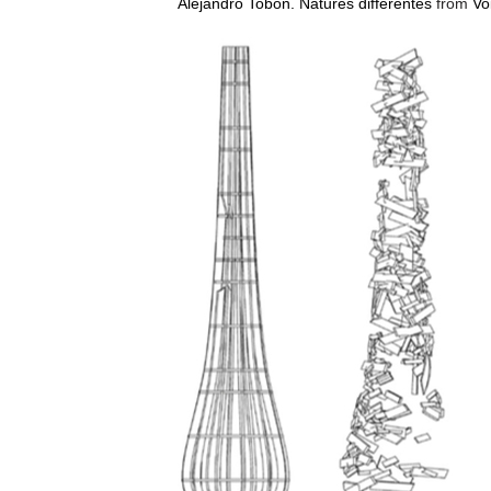
Alejandro Tobon. Natures différentes
from
Vo