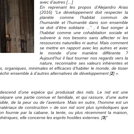
avec d’autres […]
En reprenant les propos d’Alejandro Arias
(2016) “Le développement doit respecter la
planète comme l’habitat commun de
l’humanité et l’humanité dans son ensemble
se doit d’être solidaire ...” , il faut songer à
l’habitat comme une cohabitation sociale et
subvenir à nos besoins sans affecter ni les
ressources naturelles ni autrui. Mais comment
se mettre en rapport avec les autres et avec
le monde d’une manière différente ?
Aujourd’hui il faut tourner nos regards vers la
nature, reconnaitre ses valeurs inhérentes et
, organiques, minimales et efficaces d’habiter le monde, de tisser
éfléchir ensemble à d’autres alternatives de développement
[
2
]
».
escend d’une espèce qui produisait des nids. Le nid est une
 sépare une partie connue et familiale, et qui rassure, d’une autre
ible, de la peur ou de l’aventure. Mais en outre, l’homme est un
 matériaux de construction » de son nid sont plus symboliques que
ion fournie par la cabane, la tente, ou plus récemment la maison,
ériques, elle concerne les esprits hostiles externes.
[
3
]
”