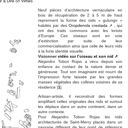
ir & Dire
on
Vimeo
.
Neuf pièces d’architecture vernaculaire en
bois de récupération de 2 à 5 m de haut
reprennent la forme des nids « gulungo »
habités par des
Oropdenola crestada
, qui
ont des traits communs avec les loriots
d’Europe. Ces oiseaux sont en voie
d’extinction par suite de leur
commercialisation ainsi que celle de leurs nids
à la forte identité visuelle.
Visionner
vidéo sur l’oiseau et son nid
Alejandro Tobon Rojas a vécu depuis son
enfance au contact de la nature dense et
généreuse. Tout son imaginaire est nourri de
l’impression forte laissée par les grandes
masses végétales des collines voisines de sa
résidence
[
1
]
.
Artisan-artiste, il reconstruit des formes
amplifiant celles originales des nids et surtout
les déplace dans un autre continent, dans un
autre contexte.
Pour Alejandro Tobon Rojas les nids
architecturés de Saint-Merry placés dans un
paysage différent de leur point de référence