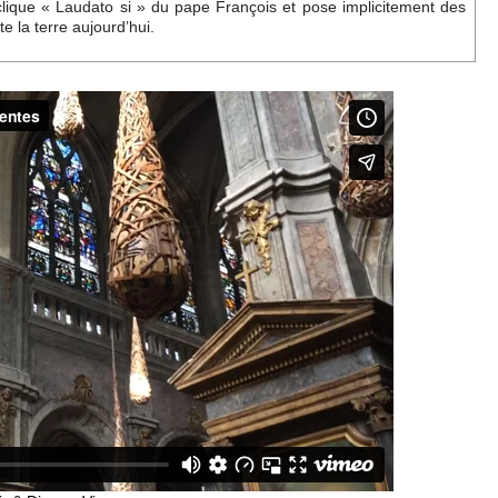
lique « Laudato si » du pape François et pose implicitement des
e la terre aujourd’hui.