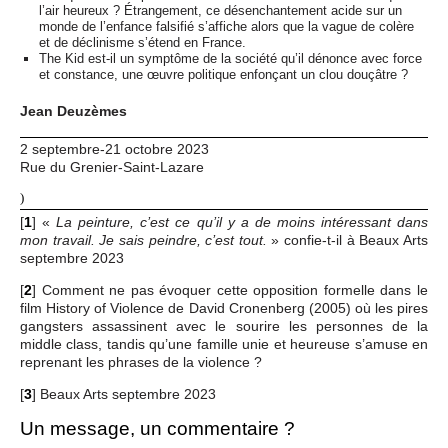
l’air heureux ? Étrangement, ce désenchantement acide sur un
monde de l’enfance falsifié s’affiche alors que la vague de colère
et de déclinisme s’étend en France.
The Kid est-il un symptôme de la société qu’il dénonce avec force
et constance, une œuvre politique enfonçant un clou douçâtre ?
Jean Deuzèmes
2 septembre-21 octobre 2023
Rue du Grenier-Saint-Lazare
)
[
1
]
«
La peinture, c’est ce qu’il y a de moins intéressant dans
» confie-t-il à Beaux Arts
mon travail. Je sais peindre, c’est tout.
septembre 2023
[
2
]
Comment ne pas évoquer cette opposition formelle dans le
film History of Violence de David Cronenberg (2005) où les pires
gangsters assassinent avec le sourire les personnes de la
middle class, tandis qu’une famille unie et heureuse s’amuse en
reprenant les phrases de la violence ?
[
3
]
Beaux Arts septembre 2023
Un message, un commentaire ?