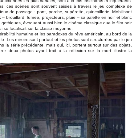
otidiennes les plus banales, sont à la fois fascinants et inquiétants.
ges, ces scènes sont souvent saisies à travers le jeu complexe de
eux de passage : pont, porche, supérette, quincaillerie. Mobilisant
– brouillard, fumée, projecteurs, pluie – sa palette en noir et blanc
 gothiques, évoquant aussi bien le cinéma classique que le film noir
i se focalisait sur la classe moyenne.
nérabilité humaine et les paradoxes du rêve américain, au bord de la
le. Les miroirs sont partout et les photos sont structurées par le jeu
 la série précédente, mais qui, ici, portent surtout sur des objets,
 deux photos ayant trait à la réflexion sur la mort illustre la