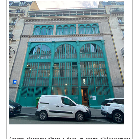
Événements
Sacré
Cousinages