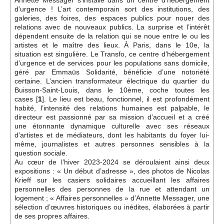
Annette Messager s’installe dans un centre d’hébergement
d’urgence ! L’art contemporain sort des institutions, des
galeries, des foires, des espaces publics pour nouer des
relations avec de nouveaux publics. La surprise et l’intérêt
dépendent ensuite de la relation qui se noue entre le ou les
artistes et le maître des lieux. À Paris, dans le 10e, la
situation est singulière. Le Transfo, ce centre d’hébergement
d’urgence et de services pour les populations sans domicile,
géré par Emmaüs Solidarité, bénéficie d’une notoriété
certaine. L’ancien transformateur électrique du quartier du
Buisson-Saint-Louis, dans le 10ème, coche toutes les
cases
[
1
]
. Le lieu est beau, fonctionnel, il est profondément
habité, l’intensité des relations humaines est palpable, le
directeur est passionné par sa mission d’accueil et a créé
une étonnante dynamique culturelle avec ses réseaux
d’artistes et de médiateurs, dont les habitants du foyer lui-
même, journalistes et autres personnes sensibles à la
question sociale.
Au cœur de l’hiver 2023-2024 se déroulaient ainsi deux
expositions : « Un début d’adresse », des photos de Nicolas
Krieff sur les casiers solidaires accueillant les affaires
personnelles des personnes de la rue et attendant un
logement ; « Affaires personnelles » d’Annette Messager, une
sélection d’œuvres historiques ou inédites, élaborées à partir
de ses propres affaires.