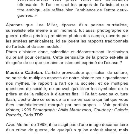
offensante. Si l’on en croit les propos de l’artiste et son
titre ambigu, elle reflète bien l’ambiance de l’entre deux-
guerres. »
Ajoutons que Lee Miller, épouse d’un peintre surréaliste,
surréaliste elle même à un moment, fut aussi photographe de
guerre (elle a pris les premières photos des camps, ouverts par
les armées américaines). Ici se jouent les rapports traditionnels
de l’artiste et de son modèle.
Photo d’histoire donc, splendide et déconstruisant l’inclinaison
du priant pour certains. Cette sensualité de la photo est-elle si
éloignée de ce que certains artistes ont exprimé de l’extase ?
Maurizio Cattelan.
L’artiste provocateur qui, italien de culture,
se saisit de multiples aspects de notre histoire pour questionner
nos mythes, le rapport à l’art de la société, et de multiples
questions de société, ne pouvait qu’utiliser les symboles de la
prière et de la religion à d’autres fins. Il l’a fait avec sa culture
flash, c’est-à-dire ce sens de la mise en scène qui fait que vous
êtes immédiatement marqué par ses propos. - Voir portfolio
Mother, 1999 Photograph : Attilio Maranzano, Courtesy : Galerie
Perrotin, Paris TDR
Avec Mother de 1999, il ne s’agit pas d’une image documentaire
d’un crime de guerre, de quelqu’un qu’on enfouit vivant, mais