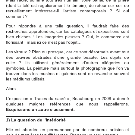
Mais l’acte, somme tout très humain, voire banal, de la prière
(dont la télé est régulièrement le témoin), de retour sur soi, de
recueillement intéresse-t-il l’artiste contemporain ? Si oui
comment ?
Pour répondre à une telle question, il faudrait faire des
recherches approfondies, car les catalogues et expositions sont
bien chiches ! Les imageries pieuses ? Oui, le commerce est
florissant ; mais ici ce n’est pas l’objet…
Les vitraux ? Rien ou presque, car ce sont désormais avant tout
des œuvres abstraites d’une grande beauté. Les objets de
culte ? Ils utilisent généralement d’autres allégories ou
symboles. La peinture mais surtout la photographie que l’on va
trouver dans les musées et galeries sont en revanche souvent
les médiums utilisés.
Alors …
L’exposition « Traces du sacré », Beaubourg en 2008 a donné
quelques maigres références que nous rappellerons.
Esquissons un autre classement.
1) La question de l’intériorité
Elle est abordée en permanence par de nombreux artistes et