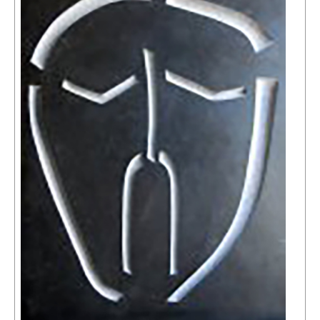
Événements
Sacré
Cousinages