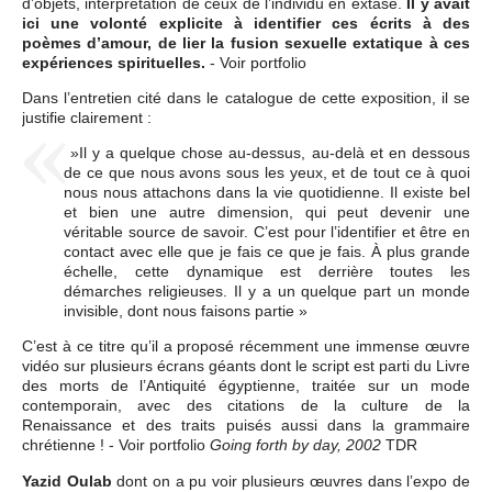
d’objets, interprétation de ceux de l’individu en extase.
Il y avait
ici une volonté explicite à identifier ces écrits à des
poèmes d’amour, de lier la fusion sexuelle extatique à ces
expériences spirituelles.
- Voir portfolio
Dans l’entretien cité dans le catalogue de cette exposition, il se
justifie clairement :
»Il y a quelque chose au-dessus, au-delà et en dessous
de ce que nous avons sous les yeux, et de tout ce à quoi
nous nous attachons dans la vie quotidienne. Il existe bel
et bien une autre dimension, qui peut devenir une
véritable source de savoir. C’est pour l’identifier et être en
contact avec elle que je fais ce que je fais. À plus grande
échelle, cette dynamique est derrière toutes les
démarches religieuses. Il y a un quelque part un monde
invisible, dont nous faisons partie »
C’est à ce titre qu’il a proposé récemment une immense œuvre
vidéo sur plusieurs écrans géants dont le script est parti du Livre
des morts de l’Antiquité égyptienne, traitée sur un mode
contemporain, avec des citations de la culture de la
Renaissance et des traits puisés aussi dans la grammaire
chrétienne ! - Voir portfolio
TDR
Going forth by day, 2002
Yazid Oulab
dont on a pu voir plusieurs œuvres dans l’expo de