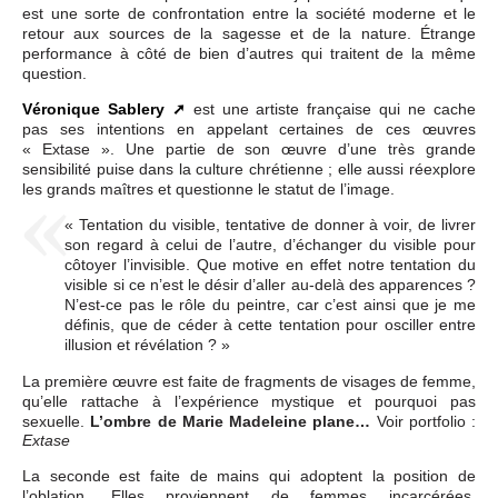
est une sorte de confrontation entre la société moderne et le
retour aux sources de la sagesse et de la nature. Étrange
performance à côté de bien d’autres qui traitent de la même
question.
Véronique Sablery
est une artiste française qui ne cache
pas ses intentions en appelant certaines de ces œuvres
« Extase ». Une partie de son œuvre d’une très grande
sensibilité puise dans la culture chrétienne ; elle aussi réexplore
les grands maîtres et questionne le statut de l’image.
« Tentation du visible, tentative de donner à voir, de livrer
son regard à celui de l’autre, d’échanger du visible pour
côtoyer l’invisible. Que motive en effet notre tentation du
visible si ce n’est le désir d’aller au-delà des apparences ?
N’est-ce pas le rôle du peintre, car c’est ainsi que je me
définis, que de céder à cette tentation pour osciller entre
illusion et révélation ? »
La première œuvre est faite de fragments de visages de femme,
qu’elle rattache à l’expérience mystique et pourquoi pas
sexuelle.
L’ombre de Marie Madeleine plane…
Voir portfolio :
Extase
La seconde est faite de mains qui adoptent la position de
l’oblation. Elles proviennent de femmes incarcérées.