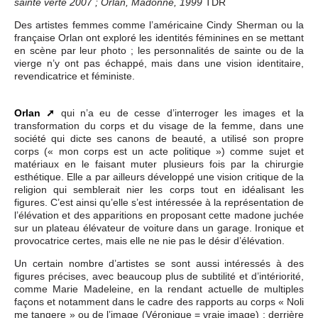
TDR
sainte verte 2007 ; Orlan, Madonne, 1999
Des artistes femmes comme l’américaine Cindy Sherman ou la
française Orlan ont exploré les identités féminines en se mettant
en scène par leur photo ; les personnalités de sainte ou de la
vierge n’y ont pas échappé, mais dans une vision identitaire,
revendicatrice et féministe.
Orlan
qui n’a eu de cesse d’interroger les images et la
transformation du corps et du visage de la femme, dans une
société qui dicte ses canons de beauté, a utilisé son propre
corps (« mon corps est un acte politique ») comme sujet et
matériaux en le faisant muter plusieurs fois par la chirurgie
esthétique. Elle a par ailleurs développé une vision critique de la
religion qui semblerait nier les corps tout en idéalisant les
figures. C’est ainsi qu’elle s’est intéressée à la représentation de
l’élévation et des apparitions en proposant cette madone juchée
sur un plateau élévateur de voiture dans un garage. Ironique et
provocatrice certes, mais elle ne nie pas le désir d’élévation.
Un certain nombre d’artistes se sont aussi intéressés à des
figures précises, avec beaucoup plus de subtilité et d’intériorité,
comme Marie Madeleine, en la rendant actuelle de multiples
façons et notamment dans le cadre des rapports au corps « Noli
me tangere » ou de l’image (Véronique = vraie image) ; derrière