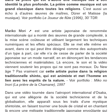
identité la plus profonde. La prière comme musique est un
grand classique dans toutes les religions
. C’est aussi un
écho à d’autres œuvres de maîtres, Dürer et Matisse (la
musique). Voir portfolio
, 30’ TDR
Le Joueur de flûte (1996)
Mariko Mori
est une artiste japonaise de renommée
internationale qui a monté des œuvres de grande complexité, à
la mise scène coûteuse et utilisant largement les techniques
numériques et les effets spéciaux. Elle se met elle même en
avant, dans ce qui peut être désigné comme des autoportraits
d’un type à part, car elle n’a de cesse de parler de la société
japonaise sur un mode narratif, en en dénonçant les tendances
techniciennes et matérialistes. Là encore, le son et la vidéo
viennent soutenir les propos qui ne sont pas moraux. Du New
âge ? Pas vraiment car
cette artiste puise dans la religion
traditionnelle shinto, qui est animiste et met l’homme en
lien avec les esprits de la nature.
- Voir portfolio :
Miko no
Inori (La prière de la Chamane), 1997
Dans une vidéo tournée dans l’aéroport international d’Osaka,
qui est une allégorie de la société technicienne et de la
globalisation, elle apparaît sous les traits d’une mystique
shintoïste, en faisant tourner une boule de cristal et en chantant
là encore une mélopée traditionnelle japonaise envoûtante qui