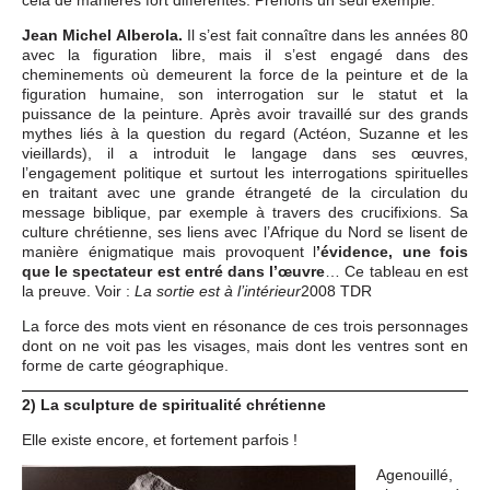
cela de manières fort différentes. Prenons un seul exemple.
Jean Michel Alberola.
Il s’est fait connaître dans les années 80
avec la figuration libre, mais il s’est engagé dans des
cheminements où demeurent la force de la peinture et de la
figuration humaine, son interrogation sur le statut et la
puissance de la peinture. Après avoir travaillé sur des grands
mythes liés à la question du regard (Actéon, Suzanne et les
vieillards), il a introduit le langage dans ses œuvres,
l’engagement politique et surtout les interrogations spirituelles
en traitant avec une grande étrangeté de la circulation du
message biblique, par exemple à travers des crucifixions. Sa
culture chrétienne, ses liens avec l’Afrique du Nord se lisent de
manière énigmatique mais provoquent l
’évidence, une fois
que le spectateur est entré dans l’œuvre
… Ce tableau en est
la preuve. Voir :
2008 TDR
La sortie est à l’intérieur
La force des mots vient en résonance de ces trois personnages
dont on ne voit pas les visages, mais dont les ventres sont en
forme de carte géographique.
2) La sculpture de spiritualité chrétienne
Elle existe encore, et fortement parfois !
Agenouillé,