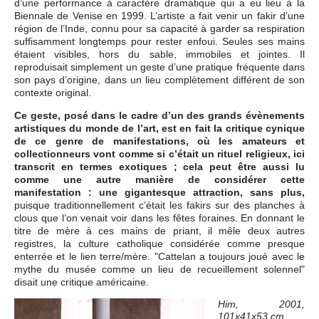
d’une performance à caractère dramatique qui a eu lieu à la
Biennale de Venise en 1999. L’artiste a fait venir un fakir d’une
région de l’Inde, connu pour sa capacité à garder sa respiration
suffisamment longtemps pour rester enfoui. Seules ses mains
étaient visibles, hors du sable, immobiles et jointes. Il
reproduisait simplement un geste d’une pratique fréquente dans
son pays d’origine, dans un lieu complètement différent de son
contexte original.
Ce geste, posé dans le cadre d’un des grands évènements
artistiques du monde de l’art, est en fait la critique cynique
de ce genre de manifestations, où les amateurs et
collectionneurs vont comme si c’était un rituel religieux, ici
transcrit en termes exotiques ; cela peut être aussi lu
comme une autre manière de considérer cette
manifestation : une gigantesque attraction, sans plus,
puisque traditionnellement c’était les fakirs sur des planches à
clous que l’on venait voir dans les fêtes foraines. En donnant le
titre de mère à ces mains de priant, il mêle deux autres
registres, la culture catholique considérée comme presque
enterrée et le lien terre/mère. "Cattelan a toujours joué avec le
mythe du musée comme un lieu de recueillement solennel"
disait une critique américaine.
Him, 2001,
101x41x53 cm