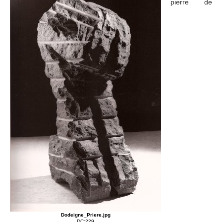
pierre de
Dodeigne_Priere.jpg
DC:229