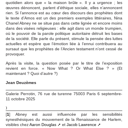
quotidien alors que « la maison brûle ». Il y a urgence ; les
œuvres dénoncent, parlent d’éthique sociale, elles n’annoncent
rien. Si l’annonce est au cœur des discours des prophètes dont
le texte d’Amos est un des premiers exemples littéraires, Nina
Chanel Abney ne se situe pas dans cette lignée et encore moins
dans des visées religieuses : elle agit dans un monde trumpien,
où le pouvoir de la parole politique autoritaire détruit les bases
de la société. Elle parle du présent, stimule la pensée des luttes
actuelles et espère que l’émotion liée à l’ennui contribuera au
sursaut que les prophètes de l’Ancien testament n’ont cessé de
provoquer.
Après la visite, la question posée par le titre de l’exposition
revient en force. « Now What ? Or What Else ? » (Et
maintenant ? Quoi d’autre ?)
Jean Deuzèmes
Galerie Perrotin, 76 rue de turenne 75003 Paris 6 septembre-
11 octobre 2025
)
[
1
]
Abney est aussi influencée par les sensibilités
synesthésiques du mouvement de la Renaissance de Harlem,
visibles chez
Aaron Douglas
et
Jacob Lawrence