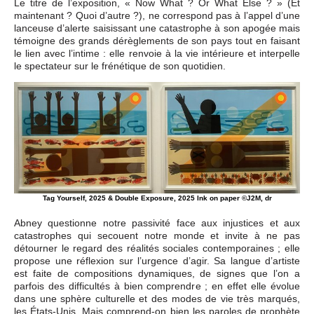
Le titre de l’exposition, « Now What ? Or What Else ? » (Et
maintenant ? Quoi d’autre ?), ne correspond pas à l’appel d’une
lanceuse d’alerte saisissant une catastrophe à son apogée mais
témoigne des grands dérèglements de son pays tout en faisant
le lien avec l’intime : elle renvoie à la vie intérieure et interpelle
le spectateur sur le frénétique de son quotidien.
Tag Yourself, 2025 & Double Exposure, 2025 Ink on paper ©J2M, dr
Abney questionne notre passivité face aux injustices et aux
catastrophes qui secouent notre monde et invite à ne pas
détourner le regard des réalités sociales contemporaines ; elle
propose une réflexion sur l’urgence d’agir. Sa langue d’artiste
est faite de compositions dynamiques, de signes que l’on a
parfois des difficultés à bien comprendre ; en effet elle évolue
dans une sphère culturelle et des modes de vie très marqués,
les États-Unis. Mais comprend-on bien les paroles de prophète