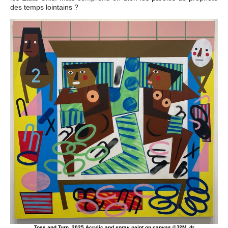
des temps lointains ?
Toss and Turn, 2025 Acrylic and spray paint on canvas ©J2M, dr