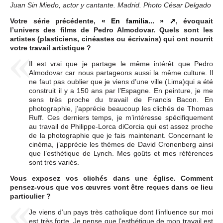
Juan Sin Miedo, actor y cantante. Madrid. Photo César Delgado
Votre série précédente,
« En familia... »
, évoquait
l’univers des films de Pedro Almodovar. Quels sont les
artistes (plasticiens, cinéastes ou écrivains) qui ont nourrit
votre travail artistique ?
Il est vrai que je partage le même intérêt que Pedro
Almodovar car nous partageons aussi la même culture. Il
ne faut pas oublier que je viens d’une ville (Lima)qui a été
construit il y a 150 ans par l’Espagne. En peinture, je me
sens très proche du travail de Francis Bacon. En
photographie, j’apprécie beaucoup les clichés de Thomas
Ruff. Ces derniers temps, je m’intéresse spécifiquement
au travail de Philippe-Lorca diCorcia qui est assez proche
de la photographie que je fais maintenant. Concernant le
cinéma, j’apprécie les thèmes de David Cronenberg ainsi
que l’esthétique de Lynch. Mes goûts et mes références
sont très variés.
Vous exposez vos clichés dans une église. Comment
pensez-vous que vos œuvres vont être reçues dans ce lieu
particulier ?
Je viens d’un pays très catholique dont l’influence sur moi
est très forte. Je pense que l’esthétique de mon travail est