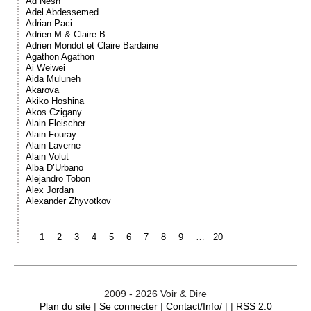
Ad Nesn
Adel Abdessemed
Adrian Paci
Adrien M & Claire B.
Adrien Mondot et Claire Bardaine
Agathon Agathon
Ai Weiwei
Aida Muluneh
Akarova
Akiko Hoshina
Akos Czigany
Alain Fleischer
Alain Fouray
Alain Laverne
Alain Volut
Alba D’Urbano
Alejandro Tobon
Alex Jordan
Alexander Zhyvotkov
1
2
3
4
5
6
7
8
9
…
20
2009 - 2026 Voir & Dire
Plan du site
|
Se connecter
|
Contact/Info/
| |
RSS 2.0