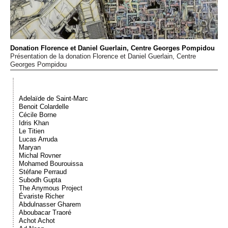
Événements
Sacré
Donation Florence et Daniel Guerlain, Centre Georges Pompidou
Présentation de la donation Florence et Daniel Guerlain, Centre
Georges Pompidou
Cousinages
Adelaïde de Saint-Marc
Benoit Colardelle
Cécile Borne
Idris Khan
Le Titien
Lucas Arruda
Maryan
Michal Rovner
Mohamed Bourouissa
Stéfane Perraud
Subodh Gupta
The Anymous Project
Évariste Richer
Abdulnasser Gharem
Aboubacar Traoré
Achot Achot