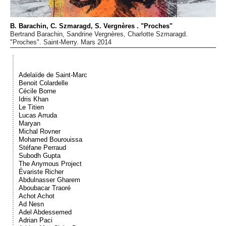
Événements
B. Barachin, C. Szmaragd, S. Vergnères . "Proches"
Bertrand Barachin, Sandrine Vergnères, Charlotte Szmaragd.
Sacré
"Proches". Saint-Merry. Mars 2014
Cousinages
Adelaïde de Saint-Marc
Benoit Colardelle
Cécile Borne
Idris Khan
Le Titien
Lucas Arruda
Maryan
Michal Rovner
Mohamed Bourouissa
Stéfane Perraud
Subodh Gupta
The Anymous Project
Évariste Richer
Abdulnasser Gharem
Aboubacar Traoré
Achot Achot
Ad Nesn
Adel Abdessemed
Adrian Paci