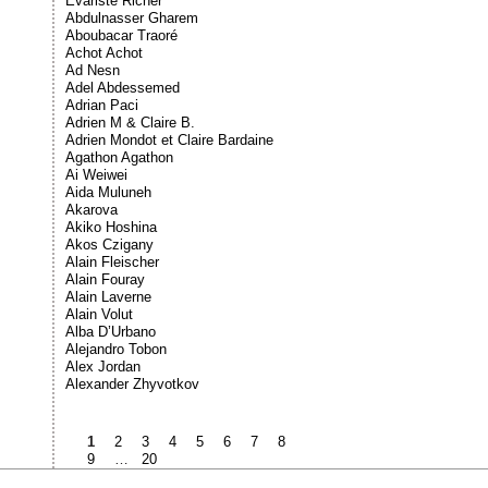
Évariste Richer
Abdulnasser Gharem
Aboubacar Traoré
Achot Achot
Ad Nesn
Adel Abdessemed
Adrian Paci
Adrien M & Claire B.
Adrien Mondot et Claire Bardaine
Agathon Agathon
Ai Weiwei
Aida Muluneh
Akarova
Akiko Hoshina
Akos Czigany
Alain Fleischer
Alain Fouray
Alain Laverne
Alain Volut
Alba D’Urbano
Alejandro Tobon
Alex Jordan
Alexander Zhyvotkov
1
2
3
4
5
6
7
8
9
…
20