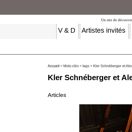
Un site de découver
V & D
Artistes invités
Accueil
> Mots-clés > tags > Kler Schnéberger et Al
Kler Schnéberger et A
Articles