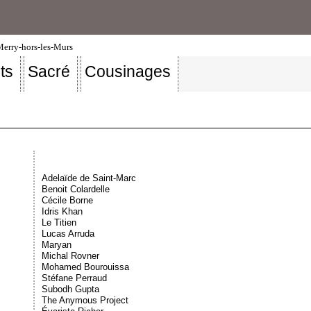
-Merry-hors-les-Murs
ts
Sacré
Cousinages
Adelaïde de Saint-Marc
Benoit Colardelle
Cécile Borne
Idris Khan
Le Titien
Lucas Arruda
Maryan
Michal Rovner
Mohamed Bourouissa
Stéfane Perraud
Subodh Gupta
The Anymous Project