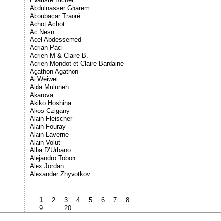
Évariste Richer
Abdulnasser Gharem
Aboubacar Traoré
Achot Achot
Ad Nesn
Adel Abdessemed
Adrian Paci
Adrien M & Claire B.
Adrien Mondot et Claire Bardaine
Agathon Agathon
Ai Weiwei
Aida Muluneh
Akarova
Akiko Hoshina
Akos Czigany
Alain Fleischer
Alain Fouray
Alain Laverne
Alain Volut
Alba D’Urbano
Alejandro Tobon
Alex Jordan
Alexander Zhyvotkov
1
2
3
4
5
6
7
8
9
…
20