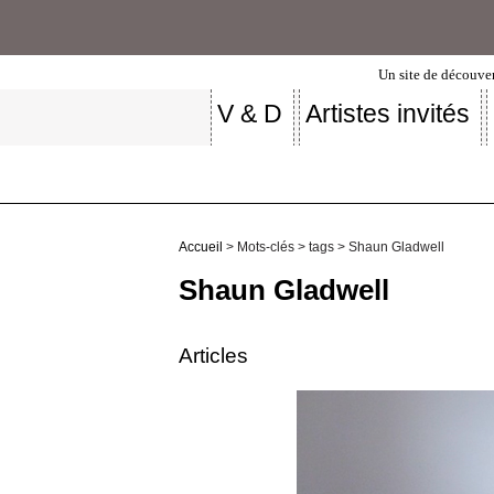
Un site de découver
V & D
Artistes invités
Accueil
> Mots-clés > tags > Shaun Gladwell
Shaun Gladwell
Articles