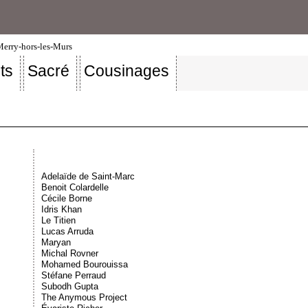
-Merry-hors-les-Murs
ts
Sacré
Cousinages
Adelaïde de Saint-Marc
Benoit Colardelle
Cécile Borne
Idris Khan
Le Titien
Lucas Arruda
Maryan
Michal Rovner
Mohamed Bourouissa
Stéfane Perraud
Subodh Gupta
The Anymous Project