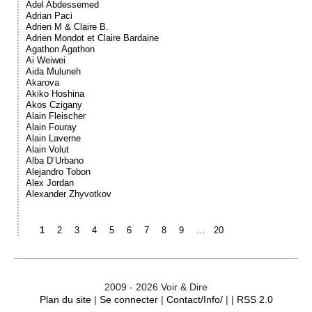
Adel Abdessemed
Adrian Paci
Adrien M & Claire B.
Adrien Mondot et Claire Bardaine
Agathon Agathon
Ai Weiwei
Aida Muluneh
Akarova
Akiko Hoshina
Akos Czigany
Alain Fleischer
Alain Fouray
Alain Laverne
Alain Volut
Alba D’Urbano
Alejandro Tobon
Alex Jordan
Alexander Zhyvotkov
1
2
3
4
5
6
7
8
9
…
20
2009 - 2026 Voir & Dire
Plan du site
|
Se connecter
|
Contact/Info/
| |
RSS 2.0