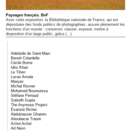
Événements
Paysages français. BnF
Avec cette exposition, la Bibliothèque nationale de France, qui est
Sacré
dépositaire des fonds publics de photographies, assure pleinement les
fonctions d’un musée : conserver, classer, exposer, mettre à
disposition d’un large public, grâce (…)
Cousinages
Adelaïde de Saint-Marc
Benoit Colardelle
Cécile Borne
Idris Khan
Le Titien
Lucas Arruda
Maryan
Michal Rovner
Mohamed Bourouissa
Stéfane Perraud
Subodh Gupta
The Anymous Project
Évariste Richer
Abdulnasser Gharem
Aboubacar Traoré
Achot Achot
Ad Nesn