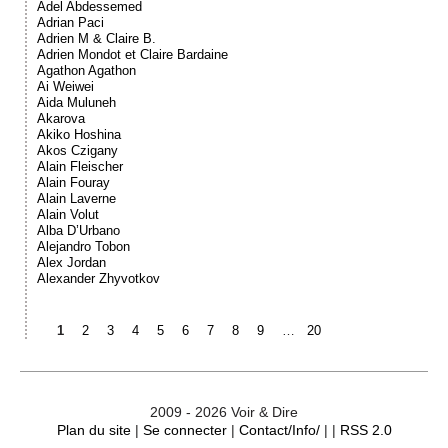
Adel Abdessemed
Adrian Paci
Adrien M & Claire B.
Adrien Mondot et Claire Bardaine
Agathon Agathon
Ai Weiwei
Aida Muluneh
Akarova
Akiko Hoshina
Akos Czigany
Alain Fleischer
Alain Fouray
Alain Laverne
Alain Volut
Alba D’Urbano
Alejandro Tobon
Alex Jordan
Alexander Zhyvotkov
1
2
3
4
5
6
7
8
9
…
20
2009 - 2026 Voir & Dire
Plan du site
|
Se connecter
|
Contact/Info/
| |
RSS 2.0