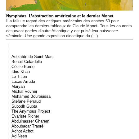
Événements
Nymphéas. L’abstraction américaine et le dernier Monet.
Il a fallu le regard des critiques américains des années 50 pour
Sacré
comprendre les derniers tableaux de Claude Monet. Tous les courants
des avant-gardes d’outre Atlantique y ont puisé leur puissance
séminale. Une grande exposition didactique du (…)
Cousinages
Adelaïde de Saint-Marc
Benoit Colardelle
Cécile Borne
Idris Khan
Le Titien
Lucas Arruda
Maryan
Michal Rovner
Mohamed Bourouissa
Stéfane Perraud
Subodh Gupta
The Anymous Project
Évariste Richer
Abdulnasser Gharem
Aboubacar Traoré
Achot Achot
Ad Nesn