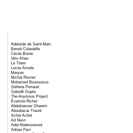
Événements
Sacré
Cousinages
Adelaïde de Saint-Marc
Benoit Colardelle
Cécile Borne
Idris Khan
Le Titien
Lucas Arruda
Maryan
Michal Rovner
Mohamed Bourouissa
Stéfane Perraud
Subodh Gupta
The Anymous Project
Évariste Richer
Abdulnasser Gharem
Aboubacar Traoré
Achot Achot
Ad Nesn
Adel Abdessemed
Adrian Paci