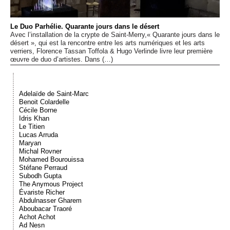
Événements
Le Duo Parhélie. Quarante jours dans le désert
Avec l’installation de la crypte de Saint-Merry,« Quarante jours dans le
Sacré
désert », qui est la rencontre entre les arts numériques et les arts
verriers, Florence Tassan Toffola & Hugo Verlinde livre leur première
œuvre de duo d’artistes. Dans (…)
Cousinages
Adelaïde de Saint-Marc
Benoit Colardelle
Cécile Borne
Idris Khan
Le Titien
Lucas Arruda
Maryan
Michal Rovner
Mohamed Bourouissa
Stéfane Perraud
Subodh Gupta
The Anymous Project
Évariste Richer
Abdulnasser Gharem
Aboubacar Traoré
Achot Achot
Ad Nesn