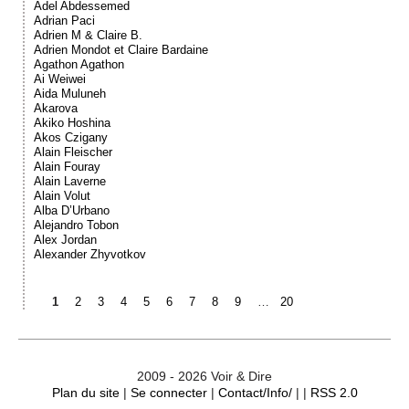
Adel Abdessemed
Adrian Paci
Adrien M & Claire B.
Adrien Mondot et Claire Bardaine
Agathon Agathon
Ai Weiwei
Aida Muluneh
Akarova
Akiko Hoshina
Akos Czigany
Alain Fleischer
Alain Fouray
Alain Laverne
Alain Volut
Alba D’Urbano
Alejandro Tobon
Alex Jordan
Alexander Zhyvotkov
1
2
3
4
5
6
7
8
9
…
20
2009 - 2026 Voir & Dire
Plan du site
|
Se connecter
|
Contact/Info/
| |
RSS 2.0