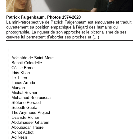
Événements
Patrick Faigenbaum. Photos 1974-2020
Sacré
La mini-rétrospective de Patrick Faigenbaum est émouvante et traduit
ouvertement sa position empathique à l’égard des humains qu’il
photographie. La rigueur de son approche et le pictorialisme de ses
œuvres lui permettent d’aborder ses proches et (…)
Cousinages
Adelaïde de Saint-Marc
Benoit Colardelle
Cécile Borne
Idris Khan
Le Titien
Lucas Arruda
Maryan
Michal Rovner
Mohamed Bourouissa
Stéfane Perraud
Subodh Gupta
The Anymous Project
Évariste Richer
Abdulnasser Gharem
Aboubacar Traoré
Achot Achot
Ad Nesn