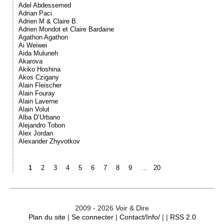
Adel Abdessemed
Adrian Paci
Adrien M & Claire B.
Adrien Mondot et Claire Bardaine
Agathon Agathon
Ai Weiwei
Aida Muluneh
Akarova
Akiko Hoshina
Akos Czigany
Alain Fleischer
Alain Fouray
Alain Laverne
Alain Volut
Alba D’Urbano
Alejandro Tobon
Alex Jordan
Alexander Zhyvotkov
1
2
3
4
5
6
7
8
9
…
20
2009 - 2026 Voir & Dire
Plan du site
|
Se connecter
|
Contact/Info/
| |
RSS 2.0