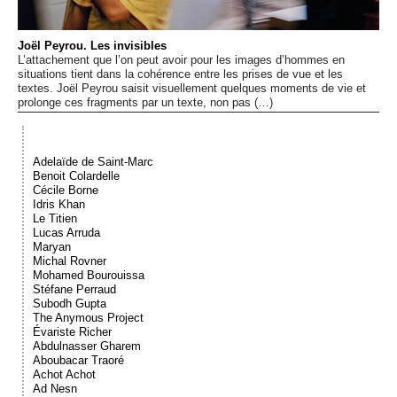
Événements
Joël Peyrou. Les invisibles
L’attachement que l’on peut avoir pour les images d’hommes en
Sacré
situations tient dans la cohérence entre les prises de vue et les
textes. Joël Peyrou saisit visuellement quelques moments de vie et
prolonge ces fragments par un texte, non pas (…)
Cousinages
Adelaïde de Saint-Marc
Benoit Colardelle
Cécile Borne
Idris Khan
Le Titien
Lucas Arruda
Maryan
Michal Rovner
Mohamed Bourouissa
Stéfane Perraud
Subodh Gupta
The Anymous Project
Évariste Richer
Abdulnasser Gharem
Aboubacar Traoré
Achot Achot
Ad Nesn