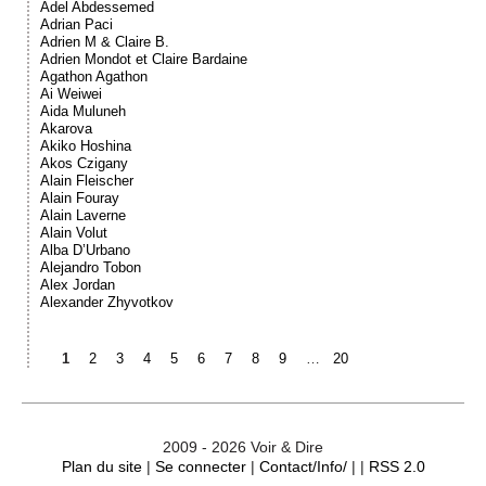
Adel Abdessemed
Adrian Paci
Adrien M & Claire B.
Adrien Mondot et Claire Bardaine
Agathon Agathon
Ai Weiwei
Aida Muluneh
Akarova
Akiko Hoshina
Akos Czigany
Alain Fleischer
Alain Fouray
Alain Laverne
Alain Volut
Alba D’Urbano
Alejandro Tobon
Alex Jordan
Alexander Zhyvotkov
1
2
3
4
5
6
7
8
9
…
20
2009 - 2026 Voir & Dire
Plan du site
|
Se connecter
|
Contact/Info/
| |
RSS 2.0