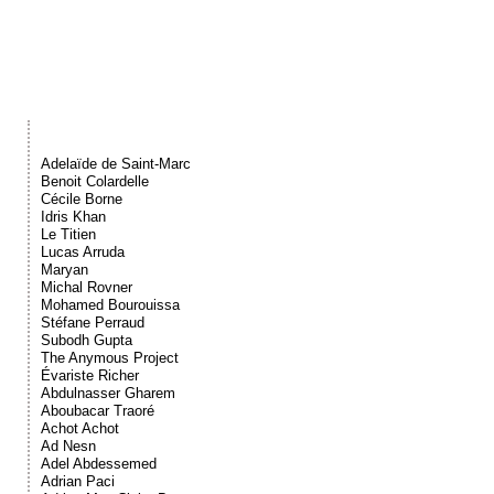
Événements
Sacré
Cousinages
Adelaïde de Saint-Marc
Benoit Colardelle
Cécile Borne
Idris Khan
Le Titien
Lucas Arruda
Maryan
Michal Rovner
Mohamed Bourouissa
Stéfane Perraud
Subodh Gupta
The Anymous Project
Évariste Richer
Abdulnasser Gharem
Aboubacar Traoré
Achot Achot
Ad Nesn
Adel Abdessemed
Adrian Paci