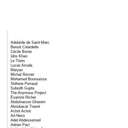
Événements
Sacré
Cousinages
Adelaïde de Saint-Marc
Benoit Colardelle
Cécile Borne
Idris Khan
Le Titien
Lucas Arruda
Maryan
Michal Rovner
Mohamed Bourouissa
Stéfane Perraud
Subodh Gupta
The Anymous Project
Évariste Richer
Abdulnasser Gharem
Aboubacar Traoré
Achot Achot
Ad Nesn
Adel Abdessemed
Adrian Paci