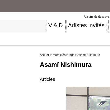
Un site de découver
V & D
Artistes invités
Accueil
> Mots-clés > tags > Asamï Nishimura
Asamï Nishimura
Articles