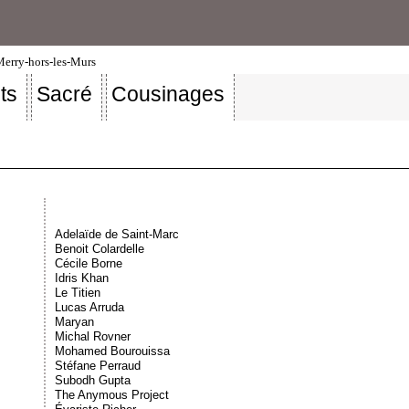
-Merry-hors-les-Murs
ts
Sacré
Cousinages
Adelaïde de Saint-Marc
Benoit Colardelle
Cécile Borne
Idris Khan
Le Titien
Lucas Arruda
Maryan
Michal Rovner
Mohamed Bourouissa
Stéfane Perraud
Subodh Gupta
The Anymous Project