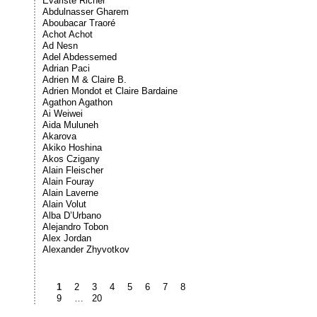
Évariste Richer
Abdulnasser Gharem
Aboubacar Traoré
Achot Achot
Ad Nesn
Adel Abdessemed
Adrian Paci
Adrien M & Claire B.
Adrien Mondot et Claire Bardaine
Agathon Agathon
Ai Weiwei
Aida Muluneh
Akarova
Akiko Hoshina
Akos Czigany
Alain Fleischer
Alain Fouray
Alain Laverne
Alain Volut
Alba D’Urbano
Alejandro Tobon
Alex Jordan
Alexander Zhyvotkov
1
2
3
4
5
6
7
8
9
…
20