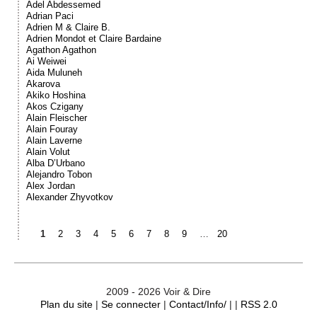
Adel Abdessemed
Adrian Paci
Adrien M & Claire B.
Adrien Mondot et Claire Bardaine
Agathon Agathon
Ai Weiwei
Aida Muluneh
Akarova
Akiko Hoshina
Akos Czigany
Alain Fleischer
Alain Fouray
Alain Laverne
Alain Volut
Alba D’Urbano
Alejandro Tobon
Alex Jordan
Alexander Zhyvotkov
1
2
3
4
5
6
7
8
9
…
20
2009 - 2026 Voir & Dire
Plan du site
|
Se connecter
|
Contact/Info/
| |
RSS 2.0