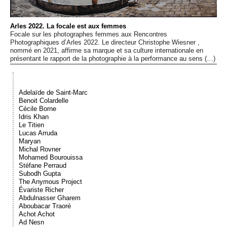
Événements
Arles 2022. La focale est aux femmes
Focale sur les photographes femmes aux Rencontres
Sacré
Photographiques d’Arles 2022. Le directeur Christophe Wiesner ,
nommé en 2021, affirme sa marque et sa culture internationale en
présentant le rapport de la photographie à la performance au sens (…)
Cousinages
Adelaïde de Saint-Marc
Benoit Colardelle
Cécile Borne
Idris Khan
Le Titien
Lucas Arruda
Maryan
Michal Rovner
Mohamed Bourouissa
Stéfane Perraud
Subodh Gupta
The Anymous Project
Évariste Richer
Abdulnasser Gharem
Aboubacar Traoré
Achot Achot
Ad Nesn