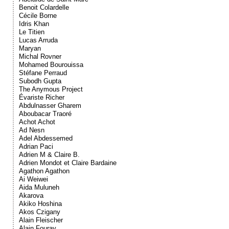
Benoit Colardelle
Cécile Borne
Idris Khan
Le Titien
Lucas Arruda
Maryan
Michal Rovner
Mohamed Bourouissa
Stéfane Perraud
Subodh Gupta
The Anymous Project
Évariste Richer
Abdulnasser Gharem
Aboubacar Traoré
Achot Achot
Ad Nesn
Adel Abdessemed
Adrian Paci
Adrien M & Claire B.
Adrien Mondot et Claire Bardaine
Agathon Agathon
Ai Weiwei
Aida Muluneh
Akarova
Akiko Hoshina
Akos Czigany
Alain Fleischer
Alain Fouray