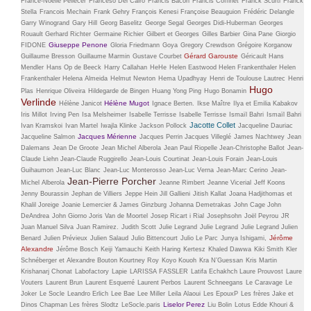
France-Noëlle Pellecer
Franceso Del Cairo
Francis Bacon
Francis Coffinet
Franck Scurti
Franck
Stella
Francois Mechain
Frank Gehry
François Kenesi
Françoise Beauguion
Frédéric Delangle
Garry Winogrand
Gary Hill
Georg Baselitz
George Segal
Georges Didi-Huberman
Georges
Rouault
Gerhard Richter
Germaine Richier
Gilbert et Georges
Gilles Barbier
Gina Pane
Giorgio
Giuseppe Penone
FIDONE
Gloria Friedmann
Goya
Gregory Crewdson
Grégoire Korganow
Gérard Garouste
Guillaume Bresson
Guillaume Marmin
Gustave Courbet
Géricault
Hans
Mendler
Hans Op de Beeck
Harry Callahan
HeHe
Helen Eastwood
Helen Frankenthaler
Helen
Frankenthaler
Helena Almeida
Helmut Newton
Hema Upadhyay
Henri de Toulouse Lautrec
Henri
Hugo
Plas
Henrique Oliveira
Hildegarde de Bingen
Huang Yong Ping
Hugo Bonamin
Verlinde
Hélène Mugot
Hélène Janicot
Ignace Berten.
Ikse Maître
Ilya et Emilia Kabakov
Iris Millot
Irving Pen
Isa Melsheimer
Isabelle Terrisse
Isabelle Terrisse
Ismaïl Bahri
Ismaïl Bahri
Jacotte Collet
Ivan Kramskoi
Ivan Martel
Iwajla Klinke
Jackson Pollock
Jacqueline Dauriac
Jacques Mérienne
Jacqueline Salmon
Jacques Perrin
Jacques Villeglé
James Nachtwey
Jean
Dalemans
Jean De Groote
Jean Michel Alberola
Jean Paul Riopelle
Jean-Christophe Ballot
Jean-
Claude Liehn
Jean-Claude Ruggirello
Jean-Louis Courtinat
Jean-Louis Forain
Jean-Louis
Guihaumon
Jean-Luc Blanc
Jean-Luc Monterosso
Jean-Luc Verna
Jean-Marc Cerino
Jean-
Jean-Pierre Porcher
Michel Alberola
Jeanne Rimbert
Jeanne Vicerial
Jeff Koons
Jenny Bourassin
Jephan de Villiers
Jeppe Hein
Jill Gallieni
Jitish Kallat
Joana Hadjithomas et
Khalil Joreige
Joanie Lemercier & James Ginzburg
Johanna Demetrakas
John Cage
John
DeAndrea
John Giorno
Joris Van de Moortel
Josep Ricart i Rial
Josephsohn
Joël Peyrou
JR
Juan Manuel Silva
Juan Ramirez.
Judith Scott
Julie Legrand
Julie Legrand
Julie Legrand
Julien
Jérôme
Benard
Julien Prévieux
Julien Salaud
Julio Bittencourt
Julio Le Parc
Junya Ishigami,
Alexandre
Jérôme Bosch
Keiji Yamauchi
Keith Haring
Kertesz
Khaled Dawwa
Kiki Smith
Kler
Schnéberger et Alexandre Bouton
Kourtney Roy
Koyo Kouoh
Kra N’Guessan
Kris Martin
Krishanarj Chonat
Labofactory
Lapie
LARISSA FASSLER
Latifa Echakhch
Laure Prouvost
Laure
Vouters
Laurent Brun
Laurent Esquerré
Laurent Perbos
Laurent Schneegans
Le Caravage
Le
Joker
Le Socle
Leandro Erlich
Lee Bae
Lee Miller
Leila Alaoui
Les EpouxP
Les frères Jake et
Liselor Perez
Dinos Chapman
Les frères Slodtz
LeSocle.paris
Liu Bolin
Lotus Edde Khouri &