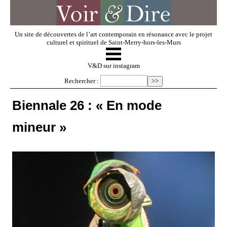
Un site de découvertes de l’art contemporain en résonance avec le projet
culturel et spirituel de Saint-Merry-hors-les-Murs
☰
V & D
V&D sur instagram
Rechercher :
Artistes invités
Biennale 26 : « En mode
mineur »
Exposer
Regarder
Dossiers