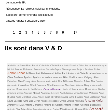
Le monde de l’IA
Résonance. Le religieux saisi par une galerie.
Speakers’ corner cherche lieu d’accueil
Olga de Amara. Fondation Cartier
1
2
3
4
5
6
7
8
9
17
Ils sont dans V & D
Adelaïde de Saint-Marc
Benoit Colardelle
Cécile Borne
Idris Khan
Le Titien
Lucas Arruda
Maryan
Michal Rovner
Mohamed Bourouissa
Subodh Gupta
The Anymous Project
Évariste Richer
Achot Achot
Ad Nesn
Adel Abdessemed
Adrian Paci
Adrien M & Claire B.
Adrien Mondot et
Claire Bardaine
Agathon Agathon
Ai Weiwei
Akarova
Akiko Hoshina
Akos Czigany
Alain
Fleischer
Alain Fouray
Alain Laverne
Alain Volut
Alba D’Urbano
Alejandro Tobon
Alex Jordan
Alexander Zhyvotkov
Alfred Courmes
Alfred Manessier
Alice Neel
Alioune Diagne
Alma Allen
Andres Serrano.
Amédée Beriot
Amélie Barthelemy
Andreï Filippov
Andy Guérif
Andy Warhol
Angelica Mesiti
Angelika Markul
Angélique Lefèvre
Anish Kapoor
Anna Simone Wallinger
Anne
B.Sollis
Anne Christine Dura
Anne Favret et Patrick Manez
Anne Franski
Anne Gratadour
Anne
Anselm Kiefer
Laure Sacriste
Anne Lise Boyer
Annette Messager
Annie Ernaux
Anri Sala
Anthony McCall
Antoine Dambrine
Antoine de Galbert
Antoine Poncet
Antonella Bussanich
Art sacré
Antonio Oba
Ariandhitya Pramuhendra
Arno Rafael Minkkinen
Art Orienté Objet