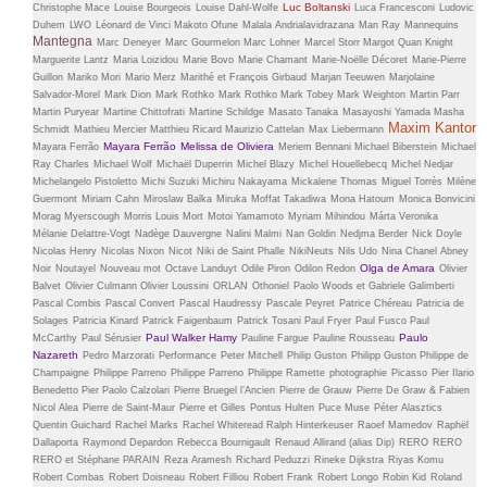
Luc Boltanski
Christophe Mace
Louise Bourgeois
Louise Dahl-Wolfe
Luca Francesconi
Ludovic
Duhem
LWO
Léonard de Vinci
Makoto Ofune
Malala Andrialavidrazana
Man Ray
Mannequins
Mantegna
Marc Deneyer
Marc Gourmelon
Marc Lohner
Marcel Storr
Margot Quan Knight
Marguerite Lantz
Maria Loizidou
Marie Bovo
Marie Chamant
Marie-Noëlle Décoret
Marie-Pierre
Guillon
Mariko Mori
Mario Merz
Marithé et François Girbaud
Marjan Teeuwen
Marjolaine
Salvador-Morel
Mark Dion
Mark Rothko
Mark Rothko
Mark Tobey
Mark Weighton
Martin Parr
Martin Puryear
Martine Chittofrati
Martine Schildge
Masato Tanaka
Masayoshi Yamada
Masha
Maxim Kantor
Schmidt
Mathieu Mercier
Matthieu Ricard
Maurizio Cattelan
Max Liebermann
Mayara Ferrão
Melissa de Oliviera
Mayara Ferrão
Meriem Bennani
Michael Biberstein
Michael
Ray Charles
Michael Wolf
Michaël Duperrin
Michel Blazy
Michel Houellebecq
Michel Nedjar
Michelangelo Pistoletto
Michi Suzuki
Michiru Nakayama
Mickalene Thomas
Miguel Torrès
Milène
Guermont
Miriam Cahn
Miroslaw Balka
Miruka
Moffat Takadiwa
Mona Hatoum
Monica Bonvicini
Morag Myerscough
Morris Louis
Mort
Motoi Yamamoto
Myriam Mihindou
Márta Veronika
Mélanie Delattre-Vogt
Nadège Dauvergne
Nalini Malmi
Nan Goldin
Nedjma Berder
Nick Doyle
Nicolas Henry
Nicolas Nixon
Nicot
Niki de Saint Phalle
NikiNeuts
Nils Udo
Nina Chanel Abney
Olga de Amara
Noir
Noutayel
Nouveau mot
Octave Landuyt
Odile Piron
Odilon Redon
Olivier
Balvet
Olivier Culmann
Olivier Loussini
ORLAN
Othoniel
Paolo Woods et Gabriele Galimberti
Pascal Combis
Pascal Convert
Pascal Haudressy
Pascale Peyret
Patrice Chéreau
Patricia de
Solages
Patricia Kinard
Patrick Faigenbaum
Patrick Tosani
Paul Fryer
Paul Fusco
Paul
Paul Walker Hamy
Paulo
McCarthy
Paul Sérusier
Pauline Fargue
Pauline Rousseau
Nazareth
Pedro Marzorati
Performance
Peter Mitchell
Philip Guston
Philipp Guston
Philippe de
Champaigne
Philippe Parreno
Philippe Parreno
Philippe Ramette
photographie
Picasso
Pier Ilario
Benedetto
Pier Paolo Calzolari
Pierre Bruegel l’Ancien
Pierre de Grauw
Pierre De Graw & Fabien
Nicol Alea
Pierre de Saint-Maur
Pierre et Gilles
Pontus Hulten
Puce Muse
Péter Alasztics
Quentin Guichard
Rachel Marks
Rachel Whiteread
Ralph Hinterkeuser
Raoef Mamedov
Raphël
Dallaporta
Raymond Depardon
Rebecca Bournigault
Renaud Allirand (alias Dip)
RERO
RERO
RERO et Stéphane PARAIN
Reza Aramesh
Richard Peduzzi
Rineke Dijkstra
Riyas Komu
Robert Combas
Robert Doisneau
Robert Filliou
Robert Frank
Robert Longo
Robin Kid
Roland