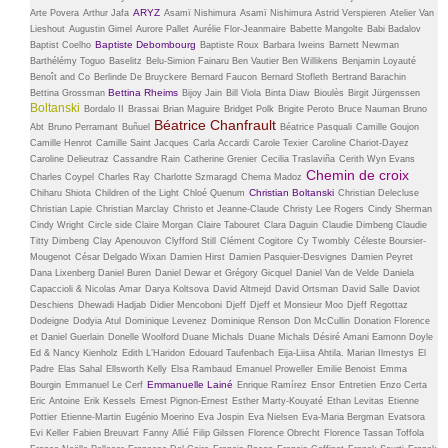
ARYZ
Arte Povera
Arthur Jafa
Asamï Nishimura
Asamï Nishimura
Astrid Verspieren
Atelier Van
Lieshout
Augustin Gimel
Aurore Pallet
Aurélie Flor-Jeanmaire
Babette Mangolte
Babi Badalov
Baptiste Debombourg
Baptist Coelho
Baptiste Roux
Barbara Iweins
Barnett Newman
Barthélémy Toguo
Baselitz
Belu-Simion Fainaru
Ben Vautier
Ben Willikens
Benjamin Loyauté
Benoît and Co
Berlinde De Bruyckere
Bernard Faucon
Bernard Stofleth
Bertrand Barachin
Bettina Rheims
Bettina Grossman
Bijoy Jain
Bill Viola
Binta Diaw
Bioulès
Birgit Jürgenssen
Boltanski
Bordalo II
Brassai
Brian Maguire
Bridget Polk
Brigite Peroto
Bruce Nauman
Bruno
Béatrice Chanfrault
Abt
Bruno Perramant
Buñuel
Béatrice Pasquali
Camille Goujon
Camille Henrot
Camille Saint Jacques
Carla Accardi
Carole Texier
Caroline Chariot-Dayez
Caroline Delieutraz
Cassandre Rain
Catherine Grenier
Cecilia Traslaviña
Cerith Wyn Evans
Chemin de croix
Charles Coypel
Charles Ray
Charlotte Szmaragd
Chema Madoz
Christian Boltanski
Chiharu Shiota
Children of the Light
Chloé Quenum
Christian Delecluse
Christian Lapie
Christian Marclay
Christo et Jeanne-Claude
Christy Lee Rogers
Cindy Sherman
Cindy Wright
Circle side
Claire Morgan
Claire Tabouret
Clara Daguin
Claudie Dimbeng
Claudie
Titty Dimbeng
Clay Apenouvon
Clyfford Still
Clément Cogitore
Cy Twombly
Céleste Boursier-
Mougenot
César Delgado Wixan
Damien Hirst
Damien Pasquier-Desvignes
Damien Peyret
Dana Lixenberg
Daniel Buren
Daniel Dewar et Grégory Gicquel
Daniel Van de Velde
Daniela
Capaccioli & Nicolas Amar
Darya Koltsova
David Altmejd
David Ortsman
David Salle
Daviot
Deschiens
Dhewadi Hadjab
Didier Mencoboni
Djeff
Djeff et Monsieur Moo
Djeff Regottaz
Dodeigne
Dodyia Atul
Dominique Levenez
Dominique Renson
Don McCullin
Donation Florence
et Daniel Guerlain
Donelle Woolford
Duane Michals
Duane Michals
Désiré Amani
Eamonn Doyle
Ed & Nancy Kienholz
Edith L’Haridon
Edouard Taufenbach
Eija-Liisa Ahtila. Marian Ilmestys
El
Padre
Elas Sahal
Ellsworth Kelly
Elsa Rambaud
Emanuel Proweller
Emilie Benoist
Emma
Emmanuelle Lainé
Bourgin
Emmanuel Le Cerf
Enrique Ramírez
Ensor
Entretien
Enzo Certa
Eric Antoine
Erik Kessels
Ernest Pignon-Ernest
Esther Marty-Kouyaté
Ethan Levitas
Etienne
Pottier
Etienne-Martin
Eugénio Moerino
Eva Jospin
Eva Nielsen
Eva-Maria Bergman
Evatsora
Evi Keller
Fabien Breuvart
Fanny Allié
Filip Gilssen
Florence Obrecht
Florence Tassan Toffola