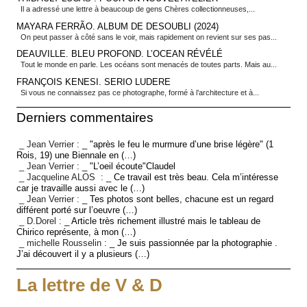
Il a adressé une lettre à beaucoup de gens Chères collectionneuses,...
MAYARA FERRÃO. ALBUM DE DESOUBLI (2024)
On peut passer à côté sans le voir, mais rapidement on revient sur ses pas...
DEAUVILLE. BLEU PROFOND. L’OCEAN RÉVÉLÉ
Tout le monde en parle. Les océans sont menacés de toutes parts. Mais au...
FRANÇOIS KENESI. SERIO LUDERE
Si vous ne connaissez pas ce photographe, formé à l’architecture et à...
Derniers commentaires
_ Jean Verrier :
_ "après le feu le murmure d’une brise légère" (1
Rois, 19) une Biennale en (…)
_ Jean Verrier :
_ "L’oeil écoute"Claudel
_ Jacqueline ALOS :
_ Ce travail est très beau. Cela m’intéresse
car je travaille aussi avec le (…)
_ Jean Verrier :
_ Tes photos sont belles, chacune est un regard
différent porté sur l’oeuvre (…)
_ D.Dorel :
_ Article très richement illustré mais le tableau de
Chirico représente, à mon (…)
_ michelle Rousselin :
_ Je suis passionnée par la photographie .
J’ai découvert il y a plusieurs (…)
La lettre de V & D