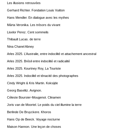
Les illusions retrouvées
Gerhard Richter. Fondation Louis Vuitton
Hans Mendler. En dialogue avec les mythes
Márta Veronika. Les trésors du vivant
Liselor Perez. Cent sommeils
Thibault Lucas. de terre
Nina Chanel Abney
Arles 2025. L’Australie, entre indocilité et attachement ancestral
Arles 2025. Brésil entre indocilité et radicalité
Arles 2025. Kourtney Roy, La Touriste
Arles 2025. Indocilité et ténacité des photographes
Cindy Wright & Kris Martin. Koksijde
Georg Baselitz. Avignon.
Céleste Boursier-Mougenot. Clinamen
Joris van de Moortel. Le poids du ciel illumine la terre
Berlinde De Bruyckere. Khoros
Hans Op de Beeck. Voyage nocturne
Maison Hannon. Une leçon de choses