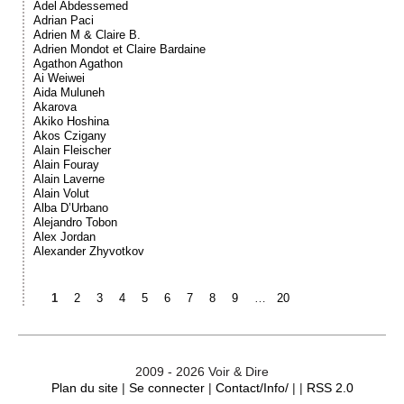
Adel Abdessemed
Adrian Paci
Adrien M & Claire B.
Adrien Mondot et Claire Bardaine
Agathon Agathon
Ai Weiwei
Aida Muluneh
Akarova
Akiko Hoshina
Akos Czigany
Alain Fleischer
Alain Fouray
Alain Laverne
Alain Volut
Alba D’Urbano
Alejandro Tobon
Alex Jordan
Alexander Zhyvotkov
1
2
3
4
5
6
7
8
9
…
20
2009 - 2026 Voir & Dire
Plan du site
|
Se connecter
|
Contact/Info/
| |
RSS 2.0