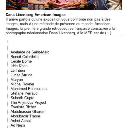
Événements
Dana Lixenberg American Images
Il arrive parfois qu’une exposition vous confronte non pas à des
Sacré
images, mais à une méthode de présence au monde. American
Images, la première grande rétrospective française consacrée à la
photographe néerlandaise Dana Lixenberg, à la MEP est de (…)
Cousinages
Adelaïde de Saint-Marc
Benoit Colardelle
Cécile Borne
Idris Khan
Le Titien
Lucas Arruda
Maryan
Michal Rovner
Mohamed Bourouissa
Stéfane Perraud
Subodh Gupta
The Anymous Project
Évariste Richer
Abdulnasser Gharem
Aboubacar Traoré
Achot Achot
Ad Nesn