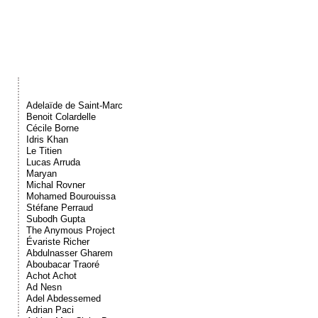
Événements
Sacré
Cousinages
Adelaïde de Saint-Marc
Benoit Colardelle
Cécile Borne
Idris Khan
Le Titien
Lucas Arruda
Maryan
Michal Rovner
Mohamed Bourouissa
Stéfane Perraud
Subodh Gupta
The Anymous Project
Évariste Richer
Abdulnasser Gharem
Aboubacar Traoré
Achot Achot
Ad Nesn
Adel Abdessemed
Adrian Paci