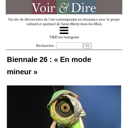
Un site de découvertes de l’art contemporain en résonance avec le projet
culturel et spirituel de Saint-Merry-hors-les-Murs
☰
V & D
V&D sur instagram
Rechercher :
Artistes invités
Biennale 26 : « En mode
mineur »
Exposer
Regarder
Dossiers