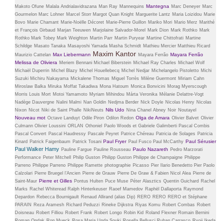
Mantegna
Makoto Ofune
Malala Andrialavidrazana
Man Ray
Mannequins
Marc Deneyer
Marc
Gourmelon
Marc Lohner
Marcel Storr
Margot Quan Knight
Marguerite Lantz
Maria Loizidou
Marie
Bovo
Marie Chamant
Marie-Noëlle Décoret
Marie-Pierre Guillon
Mariko Mori
Mario Merz
Marithé
et François Girbaud
Marjan Teeuwen
Marjolaine Salvador-Morel
Mark Dion
Mark Rothko
Mark
Rothko
Mark Tobey
Mark Weighton
Martin Parr
Martin Puryear
Martine Chittofrati
Martine
Schildge
Masato Tanaka
Masayoshi Yamada
Masha Schmidt
Mathieu Mercier
Matthieu Ricard
Maxim Kantor
Max Liebermann
Mayara Ferrão
Maurizio Cattelan
Mayara Ferrão
Melissa de Oliviera
Meriem Bennani
Michael Biberstein
Michael Ray Charles
Michael Wolf
Michaël Duperrin
Michel Blazy
Michel Houellebecq
Michel Nedjar
Michelangelo Pistoletto
Michi
Suzuki
Michiru Nakayama
Mickalene Thomas
Miguel Torrès
Milène Guermont
Miriam Cahn
Miroslaw Balka
Miruka
Moffat Takadiwa
Mona Hatoum
Monica Bonvicini
Morag Myerscough
Morris Louis
Mort
Motoi Yamamoto
Myriam Mihindou
Márta Veronika
Mélanie Delattre-Vogt
Nadège Dauvergne
Nalini Malmi
Nan Goldin
Nedjma Berder
Nick Doyle
Nicolas Henry
Nicolas
Nils Udo
Nixon
Nicot
Niki de Saint Phalle
NikiNeuts
Nina Chanel Abney
Noir
Noutayel
Nouveau mot
Olga de Amara
Octave Landuyt
Odile Piron
Odilon Redon
Olivier Balvet
Olivier
Culmann
Olivier Loussini
ORLAN
Othoniel
Paolo Woods et Gabriele Galimberti
Pascal Combis
Pascal Convert
Pascal Haudressy
Pascale Peyret
Patrice Chéreau
Patricia de Solages
Patricia
Paul Fryer
Paul Sérusier
Kinard
Patrick Faigenbaum
Patrick Tosani
Paul Fusco
Paul McCarthy
Paul Walker Hamy
Paulo Nazareth
Pauline Fargue
Pauline Rousseau
Pedro Marzorati
Performance
Peter Mitchell
Philip Guston
Philipp Guston
Philippe de Champaigne
Philippe
Parreno
Philippe Parreno
Philippe Ramette
photographie
Picasso
Pier Ilario Benedetto
Pier Paolo
Calzolari
Pierre Bruegel l’Ancien
Pierre de Grauw
Pierre De Graw & Fabien Nicol Alea
Pierre de
Pierre et Gilles
Saint-Maur
Pontus Hulten
Puce Muse
Péter Alasztics
Quentin Guichard
Rachel
Marks
Rachel Whiteread
Ralph Hinterkeuser
Raoef Mamedov
Raphël Dallaporta
Raymond
Depardon
Rebecca Bournigault
Renaud Allirand (alias Dip)
RERO
RERO
RERO et Stéphane
PARAIN
Reza Aramesh
Richard Peduzzi
Rineke Dijkstra
Riyas Komu
Robert Combas
Robert
Doisneau
Robert Filliou
Robert Frank
Robert Longo
Robin Kid
Roland Flexner
Romain Bernini
Roman Ondak
Ron Mueck
Rosa Maria Unda Souki
Rosella Bellusci
Ruban Carrasco
Ryoji Ikeda