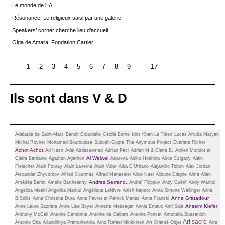
Le monde de l’IA
Résonance. Le religieux saisi par une galerie.
Speakers’ corner cherche lieu d’accueil
Olga de Amara. Fondation Cartier
1
2
3
4
5
6
7
8
9
17
Ils sont dans V & D
Adelaïde de Saint-Marc
Benoit Colardelle
Cécile Borne
Idris Khan
Le Titien
Lucas Arruda
Maryan
Michal Rovner
Mohamed Bourouissa
Subodh Gupta
The Anymous Project
Évariste Richer
Achot Achot
Ad Nesn
Adel Abdessemed
Adrian Paci
Adrien M & Claire B.
Adrien Mondot et
Ai Weiwei
Claire Bardaine
Agathon Agathon
Akarova
Akiko Hoshina
Akos Czigany
Alain
Fleischer
Alain Fouray
Alain Laverne
Alain Volut
Alba D’Urbano
Alejandro Tobon
Alex Jordan
Alexander Zhyvotkov
Alfred Courmes
Alfred Manessier
Alice Neel
Alioune Diagne
Alma Allen
Andres Serrano.
Amédée Beriot
Amélie Barthelemy
Andreï Filippov
Andy Guérif
Andy Warhol
Angelica Mesiti
Angelika Markul
Angélique Lefèvre
Anish Kapoor
Anna Simone Wallinger
Anne
Anne Gratadour
B.Sollis
Anne Christine Dura
Anne Favret et Patrick Manez
Anne Franski
Anselm Kiefer
Anne Laure Sacriste
Anne Lise Boyer
Annette Messager
Annie Ernaux
Anri Sala
Anthony McCall
Antoine Dambrine
Antoine de Galbert
Antoine Poncet
Antonella Bussanich
Art sacré
Antonio Oba
Ariandhitya Pramuhendra
Arno Rafael Minkkinen
Art Orienté Objet
Arte