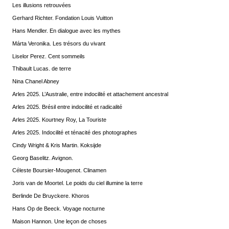
Les illusions retrouvées
Gerhard Richter. Fondation Louis Vuitton
Hans Mendler. En dialogue avec les mythes
Márta Veronika. Les trésors du vivant
Liselor Perez. Cent sommeils
Thibault Lucas. de terre
Nina Chanel Abney
Arles 2025. L’Australie, entre indocilité et attachement ancestral
Arles 2025. Brésil entre indocilité et radicalité
Arles 2025. Kourtney Roy, La Touriste
Arles 2025. Indocilité et ténacité des photographes
Cindy Wright & Kris Martin. Koksijde
Georg Baselitz. Avignon.
Céleste Boursier-Mougenot. Clinamen
Joris van de Moortel. Le poids du ciel illumine la terre
Berlinde De Bruyckere. Khoros
Hans Op de Beeck. Voyage nocturne
Maison Hannon. Une leçon de choses