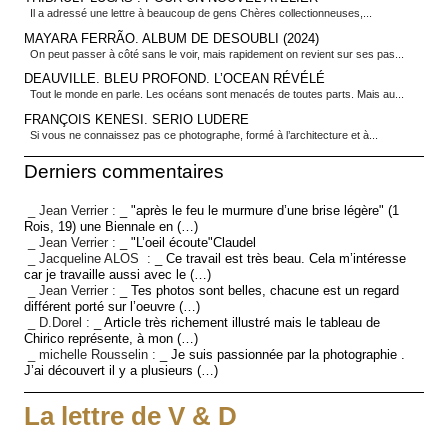
Il a adressé une lettre à beaucoup de gens Chères collectionneuses,...
MAYARA FERRÃO. ALBUM DE DESOUBLI (2024)
On peut passer à côté sans le voir, mais rapidement on revient sur ses pas...
DEAUVILLE. BLEU PROFOND. L’OCEAN RÉVÉLÉ
Tout le monde en parle. Les océans sont menacés de toutes parts. Mais au...
FRANÇOIS KENESI. SERIO LUDERE
Si vous ne connaissez pas ce photographe, formé à l’architecture et à...
Derniers commentaires
_ Jean Verrier :
_ "après le feu le murmure d’une brise légère" (1
Rois, 19) une Biennale en (…)
_ Jean Verrier :
_ "L’oeil écoute"Claudel
_ Jacqueline ALOS :
_ Ce travail est très beau. Cela m’intéresse
car je travaille aussi avec le (…)
_ Jean Verrier :
_ Tes photos sont belles, chacune est un regard
différent porté sur l’oeuvre (…)
_ D.Dorel :
_ Article très richement illustré mais le tableau de
Chirico représente, à mon (…)
_ michelle Rousselin :
_ Je suis passionnée par la photographie .
J’ai découvert il y a plusieurs (…)
La lettre de V & D