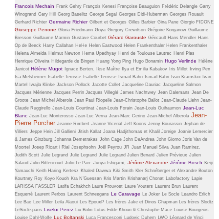
Francois Mechain
Frank Gehry
François Kenesi
Françoise Beauguion
Frédéric Delangle
Garry
Winogrand
Gary Hill
Georg Baselitz
George Segal
Georges Didi-Huberman
Georges Rouault
Germaine Richier
Gerhard Richter
Gilbert et Georges
Gilles Barbier
Gina Pane
Giorgio FIDONE
Giuseppe Penone
Gloria Friedmann
Goya
Gregory Crewdson
Grégoire Korganow
Guillaume
Gérard Garouste
Bresson
Guillaume Marmin
Gustave Courbet
Géricault
Hans Mendler
Hans
Op de Beeck
Harry Callahan
HeHe
Helen Eastwood
Helen Frankenthaler
Helen Frankenthaler
Helena Almeida
Helmut Newton
Hema Upadhyay
Henri de Toulouse Lautrec
Henri Plas
Hugo Verlinde
Henrique Oliveira
Hildegarde de Bingen
Huang Yong Ping
Hugo Bonamin
Hélène
Hélène Mugot
Janicot
Ignace Berten.
Ikse Maître
Ilya et Emilia Kabakov
Iris Millot
Irving Pen
Isa Melsheimer
Isabelle Terrisse
Isabelle Terrisse
Ismaïl Bahri
Ismaïl Bahri
Ivan Kramskoi
Ivan
Martel
Iwajla Klinke
Jackson Pollock
Jacotte Collet
Jacqueline Dauriac
Jacqueline Salmon
Jacques Mérienne
Jacques Perrin
Jacques Villeglé
James Nachtwey
Jean Dalemans
Jean De
Groote
Jean Michel Alberola
Jean Paul Riopelle
Jean-Christophe Ballot
Jean-Claude Liehn
Jean-
Jean-Luc
Claude Ruggirello
Jean-Louis Courtinat
Jean-Louis Forain
Jean-Louis Guihaumon
Jean-
Blanc
Jean-Luc Monterosso
Jean-Luc Verna
Jean-Marc Cerino
Jean-Michel Alberola
Pierre Porcher
Jeanne Rimbert
Jeanne Vicerial
Jeff Koons
Jenny Bourassin
Jephan de
Villiers
Jeppe Hein
Jill Gallieni
Jitish Kallat
Joana Hadjithomas et Khalil Joreige
Joanie Lemercier
& James Ginzburg
Johanna Demetrakas
John Cage
John DeAndrea
John Giorno
Joris Van de
Moortel
Josep Ricart i Rial
Josephsohn
Joël Peyrou
JR
Juan Manuel Silva
Juan Ramirez.
Judith Scott
Julie Legrand
Julie Legrand
Julie Legrand
Julien Benard
Julien Prévieux
Julien
Jérôme Alexandre
Jérôme Bosch
Salaud
Julio Bittencourt
Julio Le Parc
Junya Ishigami,
Keiji
Yamauchi
Keith Haring
Kertesz
Khaled Dawwa
Kiki Smith
Kler Schnéberger et Alexandre Bouton
Kourtney Roy
Koyo Kouoh
Kra N’Guessan
Kris Martin
Krishanarj Chonat
Labofactory
Lapie
LARISSA FASSLER
Latifa Echakhch
Laure Prouvost
Laure Vouters
Laurent Brun
Laurent
Le Caravage
Esquerré
Laurent Perbos
Laurent Schneegans
Le Joker
Le Socle
Leandro Erlich
Lee Bae
Lee Miller
Leila Alaoui
Les EpouxP
Les frères Jake et Dinos Chapman
Les frères Slodtz
Liselor Perez
LeSocle.paris
Liu Bolin
Lotus Edde Khouri & Christophe Mace
Louise Bourgeois
Luc Boltanski
Louise Dahl-Wolfe
Luca Francesconi
Ludovic Duhem
LWO
Léonard de Vinci