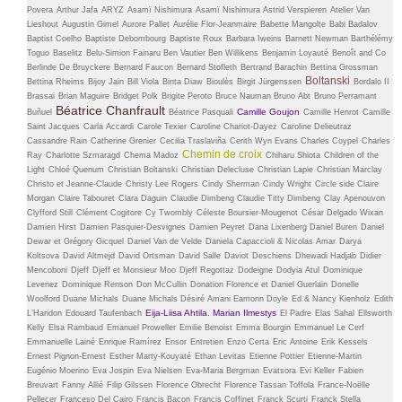
Povera
Arthur Jafa
ARYZ
Asamï Nishimura
Asamï Nishimura
Astrid Verspieren
Atelier Van
Lieshout
Augustin Gimel
Aurore Pallet
Aurélie Flor-Jeanmaire
Babette Mangolte
Babi Badalov
Baptist Coelho
Baptiste Debombourg
Baptiste Roux
Barbara Iweins
Barnett Newman
Barthélémy
Toguo
Baselitz
Belu-Simion Fainaru
Ben Vautier
Ben Willikens
Benjamin Loyauté
Benoît and Co
Berlinde De Bruyckere
Bernard Faucon
Bernard Stofleth
Bertrand Barachin
Bettina Grossman
Boltanski
Bettina Rheims
Bijoy Jain
Bill Viola
Binta Diaw
Bioulès
Birgit Jürgenssen
Bordalo II
Brassai
Brian Maguire
Bridget Polk
Brigite Peroto
Bruce Nauman
Bruno Abt
Bruno Perramant
Béatrice Chanfrault
Camille Goujon
Buñuel
Béatrice Pasquali
Camille Henrot
Camille
Saint Jacques
Carla Accardi
Carole Texier
Caroline Chariot-Dayez
Caroline Delieutraz
Cassandre Rain
Catherine Grenier
Cecilia Traslaviña
Cerith Wyn Evans
Charles Coypel
Charles
Chemin de croix
Ray
Charlotte Szmaragd
Chema Madoz
Chiharu Shiota
Children of the
Light
Chloé Quenum
Christian Boltanski
Christian Delecluse
Christian Lapie
Christian Marclay
Christo et Jeanne-Claude
Christy Lee Rogers
Cindy Sherman
Cindy Wright
Circle side
Claire
Morgan
Claire Tabouret
Clara Daguin
Claudie Dimbeng
Claudie Titty Dimbeng
Clay Apenouvon
Clyfford Still
Clément Cogitore
Cy Twombly
Céleste Boursier-Mougenot
César Delgado Wixan
Damien Hirst
Damien Pasquier-Desvignes
Damien Peyret
Dana Lixenberg
Daniel Buren
Daniel
Dewar et Grégory Gicquel
Daniel Van de Velde
Daniela Capaccioli & Nicolas Amar
Darya
Koltsova
David Altmejd
David Ortsman
David Salle
Daviot
Deschiens
Dhewadi Hadjab
Didier
Mencoboni
Djeff
Djeff et Monsieur Moo
Djeff Regottaz
Dodeigne
Dodyia Atul
Dominique
Levenez
Dominique Renson
Don McCullin
Donation Florence et Daniel Guerlain
Donelle
Woolford
Duane Michals
Duane Michals
Désiré Amani
Eamonn Doyle
Ed & Nancy Kienholz
Edith
Eija-Liisa Ahtila. Marian Ilmestys
L’Haridon
Edouard Taufenbach
El Padre
Elas Sahal
Ellsworth
Kelly
Elsa Rambaud
Emanuel Proweller
Emilie Benoist
Emma Bourgin
Emmanuel Le Cerf
Emmanuelle Lainé
Enrique Ramírez
Ensor
Entretien
Enzo Certa
Eric Antoine
Erik Kessels
Ernest Pignon-Ernest
Esther Marty-Kouyaté
Ethan Levitas
Etienne Pottier
Etienne-Martin
Eugénio Moerino
Eva Jospin
Eva Nielsen
Eva-Maria Bergman
Evatsora
Evi Keller
Fabien
Breuvart
Fanny Allié
Filip Gilssen
Florence Obrecht
Florence Tassan Toffola
France-Noëlle
Pellecer
Franceso Del Cairo
Francis Bacon
Francis Coffinet
Franck Scurti
Franck Stella