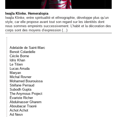
Événements
Iwajla Klinke. Hemeralopia
Iwajla Klinke, entre spiritualité et ethnographie, développe plus qu’un
Sacré
style, car elle propose avant tout son regard sur les identités dont
nous sommes empreints successivement. L’habit et la décoration des
corps sont des moyens d’expression (…)
Cousinages
Adelaïde de Saint-Marc
Benoit Colardelle
Cécile Borne
Idris Khan
Le Titien
Lucas Arruda
Maryan
Michal Rovner
Mohamed Bourouissa
Stéfane Perraud
Subodh Gupta
The Anymous Project
Évariste Richer
Abdulnasser Gharem
Aboubacar Traoré
Achot Achot
Ad Nesn