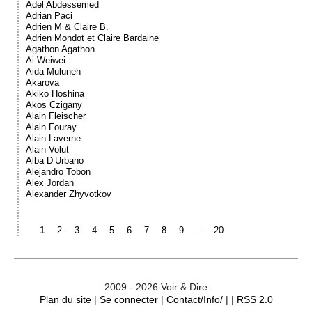
Adel Abdessemed
Adrian Paci
Adrien M & Claire B.
Adrien Mondot et Claire Bardaine
Agathon Agathon
Ai Weiwei
Aida Muluneh
Akarova
Akiko Hoshina
Akos Czigany
Alain Fleischer
Alain Fouray
Alain Laverne
Alain Volut
Alba D’Urbano
Alejandro Tobon
Alex Jordan
Alexander Zhyvotkov
1
2
3
4
5
6
7
8
9
…
20
2009 - 2026 Voir & Dire
Plan du site
|
Se connecter
|
Contact/Info/
| |
RSS 2.0