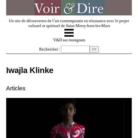
Un site de découvertes de l’art contemporain en résonance avec le projet
culturel et spirituel de Saint-Merry-hors-les-Murs
☰
V & D
V&D sur instagram
Rechercher :
Artistes invités
Iwajla Klinke
Exposer
Articles
Regarder
Dossiers