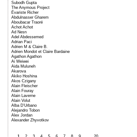
Subodh Gupta
The Anymous Project
Évariste Richer
Abdulnasser Gharem
Aboubacar Traoré
Achot Achot
Ad Nesn
Adel Abdessemed
Adrian Paci
Adrien M & Claire B.
Adrien Mondot et Claire Bardaine
Agathon Agathon
Ai Weiwei
Aida Muluneh
Akarova
Akiko Hoshina
Akos Czigany
Alain Fleischer
Alain Fouray
Alain Laverne
Alain Volut
Alba D’Urbano
Alejandro Tobon
Alex Jordan
Alexander Zhyvotkov
1
2
3
4
5
6
7
8
9
…
20