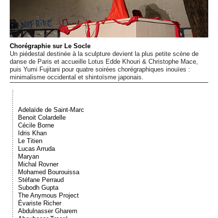
Événements
Sacré
Chorégraphie sur Le Socle
Un piédestal destinée à la sculpture devient la plus petite scène de
danse de Paris et accueille Lotus Edde Khouri & Christophe Mace,
Cousinages
puis Yumi Fujitani pour quatre soirées chorégraphiques inouïes :
minimalisme occidental et shintoïsme japonais.
Adelaïde de Saint-Marc
Benoit Colardelle
Cécile Borne
Idris Khan
Le Titien
Lucas Arruda
Maryan
Michal Rovner
Mohamed Bourouissa
Stéfane Perraud
Subodh Gupta
The Anymous Project
Évariste Richer
Abdulnasser Gharem