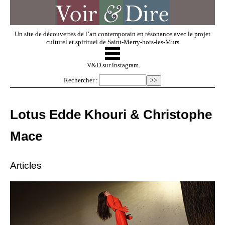
Un site de découvertes de l’art contemporain en résonance avec le projet
culturel et spirituel de Saint-Merry-hors-les-Murs
☰
V & D
V&D sur instagram
Rechercher :
Artistes invités
Lotus Edde Khouri & Christophe
Exposer
Mace
Regarder
Articles
Dossiers