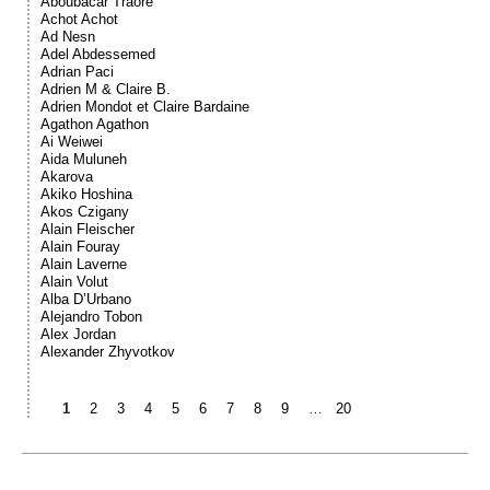
Aboubacar Traoré
Achot Achot
Ad Nesn
Adel Abdessemed
Adrian Paci
Adrien M & Claire B.
Adrien Mondot et Claire Bardaine
Agathon Agathon
Ai Weiwei
Aida Muluneh
Akarova
Akiko Hoshina
Akos Czigany
Alain Fleischer
Alain Fouray
Alain Laverne
Alain Volut
Alba D’Urbano
Alejandro Tobon
Alex Jordan
Alexander Zhyvotkov
1
2
3
4
5
6
7
8
9
…
20