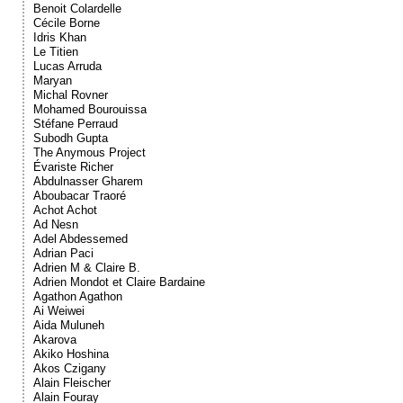
Benoit Colardelle
Cécile Borne
Idris Khan
Le Titien
Lucas Arruda
Maryan
Michal Rovner
Mohamed Bourouissa
Stéfane Perraud
Subodh Gupta
The Anymous Project
Évariste Richer
Abdulnasser Gharem
Aboubacar Traoré
Achot Achot
Ad Nesn
Adel Abdessemed
Adrian Paci
Adrien M & Claire B.
Adrien Mondot et Claire Bardaine
Agathon Agathon
Ai Weiwei
Aida Muluneh
Akarova
Akiko Hoshina
Akos Czigany
Alain Fleischer
Alain Fouray