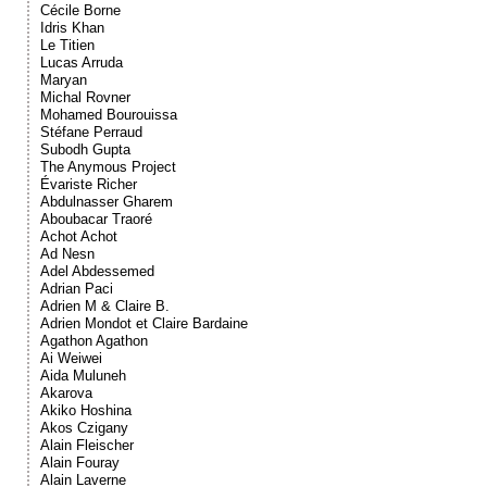
Cécile Borne
Idris Khan
Le Titien
Lucas Arruda
Maryan
Michal Rovner
Mohamed Bourouissa
Stéfane Perraud
Subodh Gupta
The Anymous Project
Évariste Richer
Abdulnasser Gharem
Aboubacar Traoré
Achot Achot
Ad Nesn
Adel Abdessemed
Adrian Paci
Adrien M & Claire B.
Adrien Mondot et Claire Bardaine
Agathon Agathon
Ai Weiwei
Aida Muluneh
Akarova
Akiko Hoshina
Akos Czigany
Alain Fleischer
Alain Fouray
Alain Laverne