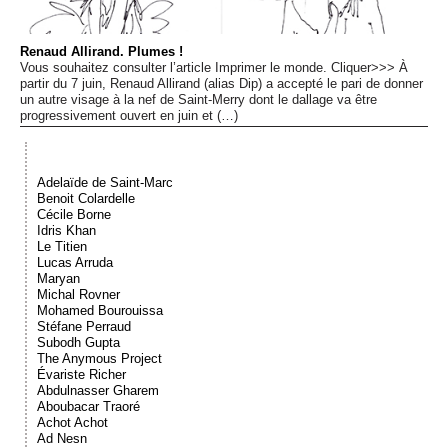
Événements
Renaud Allirand. Plumes !
Vous souhaitez consulter l’article Imprimer le monde. Cliquer>>> À
Sacré
partir du 7 juin, Renaud Allirand (alias Dip) a accepté le pari de donner
un autre visage à la nef de Saint-Merry dont le dallage va être
progressivement ouvert en juin et (…)
Cousinages
Adelaïde de Saint-Marc
Benoit Colardelle
Cécile Borne
Idris Khan
Le Titien
Lucas Arruda
Maryan
Michal Rovner
Mohamed Bourouissa
Stéfane Perraud
Subodh Gupta
The Anymous Project
Évariste Richer
Abdulnasser Gharem
Aboubacar Traoré
Achot Achot
Ad Nesn