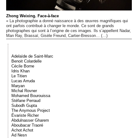
Événements
Zhong Weixing. Face-à-face
« La photographie a donné naissance à des œuvres magnifiques qui
Sacré
ont parfois contribué à changer le monde. Ce sont de grands
photographes qui sont à l’origine de ces images. Ils s’appellent Nadar,
Man Ray, Brassaï, Gisèle Freund, Cartier-Bresson… (…)
Cousinages
Adelaïde de Saint-Marc
Benoit Colardelle
Cécile Borne
Idris Khan
Le Titien
Lucas Arruda
Maryan
Michal Rovner
Mohamed Bourouissa
Stéfane Perraud
Subodh Gupta
The Anymous Project
Évariste Richer
Abdulnasser Gharem
Aboubacar Traoré
Achot Achot
Ad Nesn