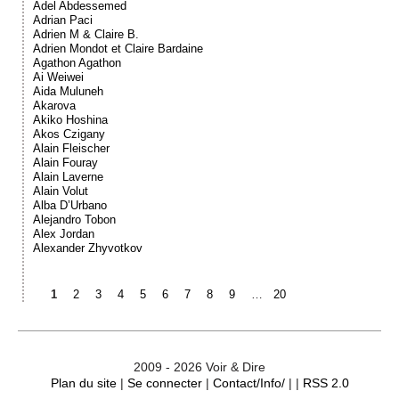
Adel Abdessemed
Adrian Paci
Adrien M & Claire B.
Adrien Mondot et Claire Bardaine
Agathon Agathon
Ai Weiwei
Aida Muluneh
Akarova
Akiko Hoshina
Akos Czigany
Alain Fleischer
Alain Fouray
Alain Laverne
Alain Volut
Alba D’Urbano
Alejandro Tobon
Alex Jordan
Alexander Zhyvotkov
1
2
3
4
5
6
7
8
9
…
20
2009 - 2026 Voir & Dire
Plan du site
|
Se connecter
|
Contact/Info/
| |
RSS 2.0