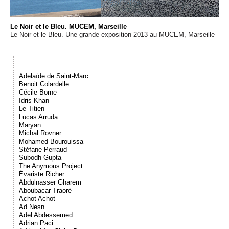
Événements
Le Noir et le Bleu. MUCEM, Marseille
Le Noir et le Bleu. Une grande exposition 2013 au MUCEM, Marseille
Sacré
Cousinages
Adelaïde de Saint-Marc
Benoit Colardelle
Cécile Borne
Idris Khan
Le Titien
Lucas Arruda
Maryan
Michal Rovner
Mohamed Bourouissa
Stéfane Perraud
Subodh Gupta
The Anymous Project
Évariste Richer
Abdulnasser Gharem
Aboubacar Traoré
Achot Achot
Ad Nesn
Adel Abdessemed
Adrian Paci