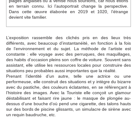
plages anglaises ou à Venise nous souriions, car nous étions
en terrain connu. Ici l’autoportrait change la perspective.
Dans cette œuvre élaborée en 2019 et 1020, l’étrange
devient vite familier.
L’exposition rassemble des clichés pris en des lieux très
différents, avec beaucoup d’instantanéité, en fonction à la fois
de l’environnement et du sujet. La méthode de l’artiste est
constante : elle voyage avec des perruques, des maquillages,
des habits d’occasion pleins son coffre de voiture. Souvent sans
assistant, elle utilise les ressources locales pour construire des
situations peu probables aussi importantes que la réalité.
Prenant l’identité d’un autre, telle une actrice ou une
performeuse, elle construit des situations et y intègre du bizarre
avec du pastiche, des couleurs éclatantes, en se référençant à
l’histoire des images. Avec la Touriste elle conçoit un glamour
déstabilisant et faisant rire jaune : le masque de plongée au-
dessus d’une bouche d’où pend une cigarette, des talons hauts
sur des bords de piscine glissants, un simulacre de sirène avec
un requin baudruche, etc.