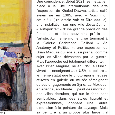
Une coïncidence, début 2021, se mettait en
place à la Cité internationale des arts
l’exposition de Khaled Dawwa, artiste exilé
syrien né en 1985, avec « Voici mon
cœur ! » (
lire article Voir et Dire >>>
),
une installation sur une ville dévastée, un
« autoportrait » d’une grande précision des
émotions et des souvenirs précis de
l’artiste. Au même moment, se terminait à
la Galerie Christophe Gaillard « An
Anatomy of Politics », une exposition de
Brian Maguire qui elle aussi prenait comme
sujet les villes dévastées par la guerre.
Mais l’approche est totalement différente.
Avec Brian Maguire, né en 1951 à Dublin,
vivant et enseignant aux USA, le peintre a
le même statut que le photoreporter, et ses
œuvres en galerie ou musée témoignent
de ses engagements en Syrie, au Mexique,
en Arizona, en Irlande. Il peint des morts ou
des villes détruites, qui sur le fond sont
semblables, dans des styles figuratif et
expressionniste, donnant une autre
dimension à la peinture de paysage. Mais
sa peinture a un propos plus large : il
2014