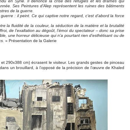
u en Syrie. Il dénonce la crise des réfugiés et les drames qui
nnée. Ses Peintures d’Alep représentent les ruines des bâtiments
astres de la guerre.
uerre : il peint. Ce qui captive notre regard, c’est d’abord la force
e la fluidité de la couleur, la séduction de la matière et la brutalité
effroi, de l’exaltation au dégoût, l’émoi du spectateur – donc sa prise
ble, une horreur délicieuse qui n’a pourtant rien d’esthétisant ou de
» Présentation de la Galerie
cs.
 et 290x388 cm) écrasent le visiteur. Les grands gestes de pinceau
 dans un brouillard, à l’opposé de la précision de l’œuvre de Khaled