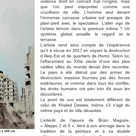
violence dont on connaît mal l’origine, mais
que l’on peut interpréter comme une
crucifixion de ville. L’homme seul devant
l’immense carcasse urbaine est presque de
plain-pied avec le spectateur. L’alter ego de
l’artiste témoin dans la peinture même ? Un
système global assaille le regard et le
terrasse.
L’artiste rend ainsi compte de l’expérience
qu’il a vécue en 2017 en voyant la destruction
d’Alep-Est et de quartiers de Homs. Selon lui,
l’effacement au XXIe siècle d’une des plus
vieilles villes du monde devait être racontée.
Le pays a été détruit par des armes de
destruction massive fournies par des forces
extérieures, et comme dans tous les conflits,
les droits humains ont péri très tôt sous les
décombres.
Le point de vue est totalement différent de
celui de Khaled Dawwa, même s’il s’agit du
même pays et de ville dévastée.
L’intérêt de l’œuvre de Brian Maguire,
« Aleppo 2 et 5 », tient à son ancrage dans la
tradition de la peinture et à sa double
0 x 160 cm