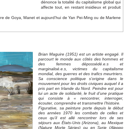
dénonce la totalité du capitalisme global qui
affecte tout, en restant insidieux et produit
istoire de Goya, Manet et aujourd’hui de Yan Pei-Ming ou de Marlene
Brian Maguire (1951) est un artiste engagé. Il
parcourt le monde aux côtés des hommes et
des femmes dépossédé.e.s et
marginalisé.e.s, victimes du capitalisme
mondial, des guerres et des trafics meurtriers.
Sa conscience politique s’origine dans le
mouvement pour les droits civiques auquel il a
pris part en Irlande du Nord. Peindre est pour
lui un acte de solidarité, le fruit d’une pratique
qui consiste à « rencontrer, interroger,
écouter, comprendre et transmettre l’histoire.
Figurative, sa peinture porte depuis le début
des années 1970 les combats de celles et
ceux qu’il est allé rencontrer lors de ses
séjours aux États-Unis (Arizona), au Mexique
(Nature Morte Séries) ou en Syrie (Aleppo