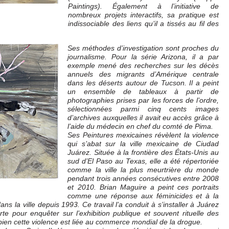
Paintings). Également à l’initiative de
nombreux projets interactifs, sa pratique est
indissociable des liens qu’il a tissés au fil des
Ses méthodes d’investigation sont proches du
journalisme. Pour la série Arizona, il a par
exemple mené des recherches sur les décès
annuels des migrants d’Amérique centrale
dans les déserts autour de Tucson. Il a peint
un ensemble de tableaux à partir de
photographies prises par les forces de l’ordre,
sélectionnées parmi cinq cents images
d’archives auxquelles il avait eu accès grâce à
l’aide du médecin en chef du comté de Pima.
Ses Peintures mexicaines révèlent la violence
qui s’abat sur la ville mexicaine de Ciudad
Juárez. Située à la frontière des États-Unis au
sud d’El Paso au Texas, elle a été répertoriée
comme la ville la plus meurtrière du monde
pendant trois années consécutives entre 2008
et 2010. Brian Maguire a peint ces portraits
comme une réponse aux féminicides et à la
 la ville depuis 1993. Ce travail l’a conduit à s’installer à Juárez
rte pour enquêter sur l’exhibition publique et souvent rituelle des
bien cette violence est liée au commerce mondial de la drogue.