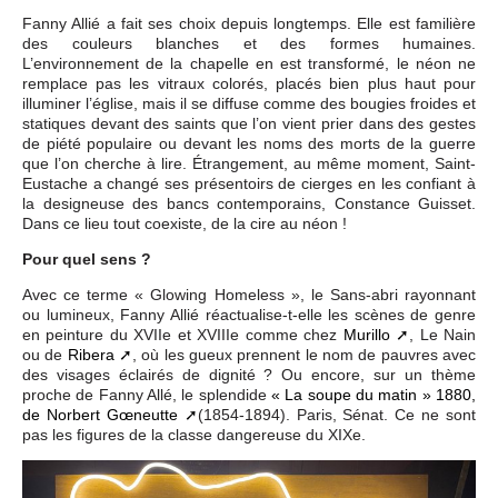
Fanny Allié a fait ses choix depuis longtemps. Elle est familière
des couleurs blanches et des formes humaines.
L’environnement de la chapelle en est transformé, le néon ne
remplace pas les vitraux colorés, placés bien plus haut pour
illuminer l’église, mais il se diffuse comme des bougies froides et
statiques devant des saints que l’on vient prier dans des gestes
de piété populaire ou devant les noms des morts de la guerre
que l’on cherche à lire. Étrangement, au même moment, Saint-
Eustache a changé ses présentoirs de cierges en les confiant à
la designeuse des bancs contemporains, Constance Guisset.
Dans ce lieu tout coexiste, de la cire au néon !
Pour quel sens ?
Avec ce terme « Glowing Homeless », le Sans-abri rayonnant
ou lumineux, Fanny Allié réactualise-t-elle les scènes de genre
en peinture du XVIIe et XVIIIe comme chez
Murillo
, Le Nain
ou de
Ribera
, où les gueux prennent le nom de pauvres avec
des visages éclairés de dignité ? Ou encore, sur un thème
proche de Fanny Allé, le splendide
« La soupe du matin » 1880,
de Norbert Gœneutte
(1854-1894). Paris, Sénat. Ce ne sont
pas les figures de la classe dangereuse du XIXe.