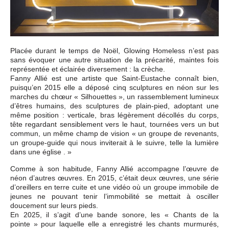
Placée durant le temps de Noël, Glowing Homeless n’est pas
sans évoquer une autre situation de la précarité, maintes fois
représentée et éclairée diversement : la crèche.
Fanny Allié est une artiste que Saint-Eustache connaît bien,
puisqu’en 2015 elle a déposé cinq sculptures en néon sur les
marches du chœur « Silhouettes », un rassemblement lumineux
d’êtres humains, des sculptures de plain-pied, adoptant une
même position : verticale, bras légèrement décollés du corps,
tête regardant sensiblement vers le haut, tournées vers un but
commun, un même champ de vision « un groupe de revenants,
un groupe-guide qui nous inviterait à le suivre, telle la lumière
dans une église . »
Comme à son habitude, Fanny Allié accompagne l’œuvre de
néon d’autres œuvres. En 2015, c’était deux œuvres, une série
d’oreillers en terre cuite et une vidéo où un groupe immobile de
jeunes ne pouvant tenir l’immobilité se mettait à osciller
doucement sur leurs pieds.
En 2025, il s’agit d’une bande sonore, les « Chants de la
pointe » pour laquelle elle a enregistré les chants murmurés,