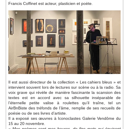
Événements
Francis Coffinet est acteur, plasticien et poète.
Sacré
Cousinages
Il est aussi directeur de la collection « Les cahiers bleus » et
intervient souvent lors de lectures sur scène ou à la radio. Sa
voix grave qui révèle de manière fascinante la scansion des
textes est en accord avec sa silhouette inséparable de
l’éternelle petite valise à roulettes qu’il traîne, tel un
AirBnBiste des tréfonds de l’âme, remplie de ses recueils de
poésie ou de ses livres d’artiste.
Il a exposé ses œuvres à Iconoclastes Galerie Vendôme du
15 au 20 novembre.
«
Mes poèmes sont mes heures, de fins mots qui épuisent