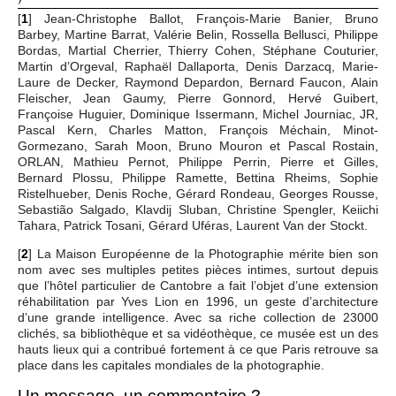
[
1
]
Jean-Christophe Ballot, François-Marie Banier, Bruno
Barbey, Martine Barrat, Valérie Belin, Rossella Bellusci, Philippe
Bordas, Martial Cherrier, Thierry Cohen, Stéphane Couturier,
Martin d’Orgeval, Raphaël Dallaporta, Denis Darzacq, Marie-
Laure de Decker, Raymond Depardon, Bernard Faucon, Alain
Fleischer, Jean Gaumy, Pierre Gonnord, Hervé Guibert,
Françoise Huguier, Dominique Issermann, Michel Journiac, JR,
Pascal Kern, Charles Matton, François Méchain, Minot-
Gormezano, Sarah Moon, Bruno Mouron et Pascal Rostain,
ORLAN, Mathieu Pernot, Philippe Perrin, Pierre et Gilles,
Bernard Plossu, Philippe Ramette, Bettina Rheims, Sophie
Ristelhueber, Denis Roche, Gérard Rondeau, Georges Rousse,
Sebastião Salgado, Klavdij Sluban, Christine Spengler, Keiichi
Tahara, Patrick Tosani, Gérard Uféras, Laurent Van der Stockt.
[
2
]
La Maison Européenne de la Photographie mérite bien son
nom avec ses multiples petites pièces intimes, surtout depuis
que l’hôtel particulier de Cantobre a fait l’objet d’une extension
réhabilitation par Yves Lion en 1996, un geste d’architecture
d’une grande intelligence. Avec sa riche collection de 23000
clichés, sa bibliothèque et sa vidéothèque, ce musée est un des
hauts lieux qui a contribué fortement à ce que Paris retrouve sa
place dans les capitales mondiales de la photographie.
Un message, un commentaire ?