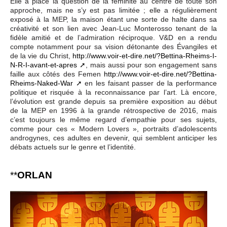
Elle a placé la question de la féminité au centre de toute son
approche, mais ne s’y est pas limitée ; elle a régulièrement
exposé à la MEP, la maison étant une sorte de halte dans sa
créativité et son lien avec Jean-Luc Monterosso tenant de la
fidèle amitié et de l’admiration réciproque. V&D en a rendu
compte notamment pour sa vision détonante des Évangiles et
de la vie du Christ,
http://www.voir-et-dire.net/?Bettina-Rheims-I-
N-R-I-avant-et-apres
, mais aussi pour son engagement sans
faille aux côtés des Femen
http://www.voir-et-dire.net/?Bettina-
Rheims-Naked-War
en les faisant passer de la performance
politique et risquée à la reconnaissance par l’art. Là encore,
l’évolution est grande depuis sa première exposition au début
de la MEP en 1996 à la grande rétrospective de 2016, mais
c’est toujours le même regard d’empathie pour ses sujets,
comme pour ces « Modern Lovers », portraits d’adolescents
androgynes, ces adultes en devenir, qui semblent anticiper les
débats actuels sur le genre et l’identité.
**
ORLAN