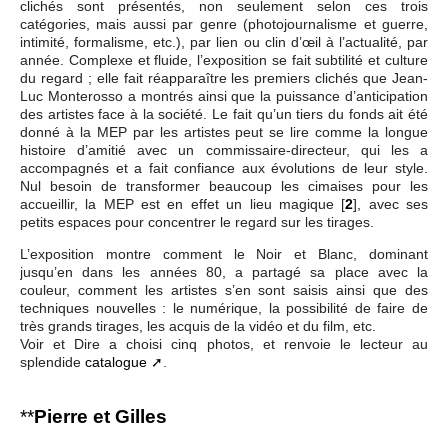
clichés sont présentés, non seulement selon ces trois
catégories, mais aussi par genre (photojournalisme et guerre,
intimité, formalisme, etc.), par lien ou clin d’œil à l’actualité, par
année. Complexe et fluide, l’exposition se fait subtilité et culture
du regard ; elle fait réapparaître les premiers clichés que Jean-
Luc Monterosso a montrés ainsi que la puissance d’anticipation
des artistes face à la société. Le fait qu’un tiers du fonds ait été
donné à la MEP par les artistes peut se lire comme la longue
histoire d’amitié avec un commissaire-directeur, qui les a
accompagnés et a fait confiance aux évolutions de leur style.
Nul besoin de transformer beaucoup les cimaises pour les
accueillir, la MEP est en effet un lieu magique
[
2
]
, avec ses
petits espaces pour concentrer le regard sur les tirages.
L’exposition montre comment le Noir et Blanc, dominant
jusqu’en dans les années 80, a partagé sa place avec la
couleur, comment les artistes s’en sont saisis ainsi que des
techniques nouvelles : le numérique, la possibilité de faire de
très grands tirages, les acquis de la vidéo et du film, etc.
Voir et Dire a choisi cinq photos, et renvoie le lecteur au
splendide
catalogue
.
**
Pierre et Gilles