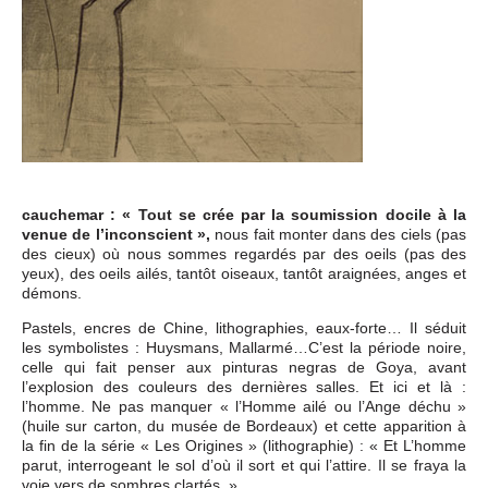
cauchemar : « Tout se crée par la soumission docile à la
venue de l’inconscient »,
nous fait monter dans des ciels (pas
des cieux) où nous sommes regardés par des oeils (pas des
yeux), des oeils ailés, tantôt oiseaux, tantôt araignées, anges et
démons.
Pastels, encres de Chine, lithographies, eaux-forte… Il séduit
les symbolistes : Huysmans, Mallarmé…C’est la période noire,
celle qui fait penser aux pinturas negras de Goya, avant
l’explosion des couleurs des dernières salles. Et ici et là :
l’homme. Ne pas manquer « l’Homme ailé ou l’Ange déchu »
(huile sur carton, du musée de Bordeaux) et cette apparition à
la fin de la série « Les Origines » (lithographie) : « Et L’homme
parut, interrogeant le sol d’où il sort et qui l’attire. Il se fraya la
voie vers de sombres clartés. »