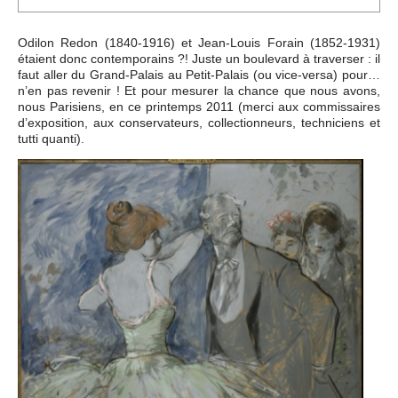
Événements
Odilon Redon (1840-1916) et Jean-Louis Forain (1852-1931)
étaient donc contemporains ?! Juste un boulevard à traverser : il
Sacré
faut aller du Grand-Palais au Petit-Palais (ou vice-versa) pour…
n’en pas revenir ! Et pour mesurer la chance que nous avons,
nous Parisiens, en ce printemps 2011 (merci aux commissaires
Cousinages
d’exposition, aux conservateurs, collectionneurs, techniciens et
tutti quanti).