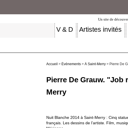
Un site de découver
V & D
Artistes invités
Accueil
>
Événements
>
À Saint-Merry
> Pierre De Gr
Pierre De Grauw. "Job r
Merry
Nuit Blanche 2014 à Saint-Merry : Cinq statu
français. Les dessins de l’artiste. Film, mu