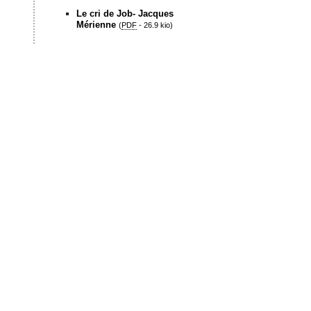
Le cri de Job- Jacques
Mérienne
(
PDF
-
26.9 kio
)