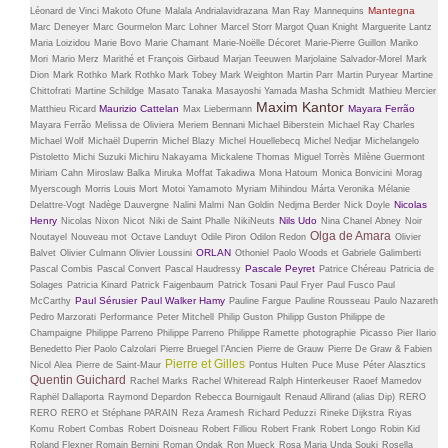
Mantegna
Léonard de Vinci
Makoto Ofune
Malala Andrialavidrazana
Man Ray
Mannequins
Marc Deneyer
Marc Gourmelon
Marc Lohner
Marcel Storr
Margot Quan Knight
Marguerite Lantz
Maria Loizidou
Marie Bovo
Marie Chamant
Marie-Noëlle Décoret
Marie-Pierre Guillon
Mariko
Mori
Mario Merz
Marithé et François Girbaud
Marjan Teeuwen
Marjolaine Salvador-Morel
Mark
Dion
Mark Rothko
Mark Rothko
Mark Tobey
Mark Weighton
Martin Parr
Martin Puryear
Martine
Chittofrati
Martine Schildge
Masato Tanaka
Masayoshi Yamada
Masha Schmidt
Mathieu Mercier
Maxim Kantor
Maurizio Cattelan
Mayara Ferrão
Matthieu Ricard
Max Liebermann
Mayara Ferrão
Melissa de Oliviera
Meriem Bennani
Michael Biberstein
Michael Ray Charles
Michael Wolf
Michaël Duperrin
Michel Blazy
Michel Houellebecq
Michel Nedjar
Michelangelo
Pistoletto
Michi Suzuki
Michiru Nakayama
Mickalene Thomas
Miguel Torrès
Milène Guermont
Miriam Cahn
Miroslaw Balka
Miruka
Moffat Takadiwa
Mona Hatoum
Monica Bonvicini
Morag
Myerscough
Morris Louis
Mort
Motoi Yamamoto
Myriam Mihindou
Márta Veronika
Mélanie
Nicolas
Delattre-Vogt
Nadège Dauvergne
Nalini Malmi
Nan Goldin
Nedjma Berder
Nick Doyle
Henry
Nils Udo
Nicolas Nixon
Nicot
Niki de Saint Phalle
NikiNeuts
Nina Chanel Abney
Noir
Olga de Amara
Noutayel
Nouveau mot
Octave Landuyt
Odile Piron
Odilon Redon
Olivier
ORLAN
Balvet
Olivier Culmann
Olivier Loussini
Othoniel
Paolo Woods et Gabriele Galimberti
Pascale Peyret
Pascal Combis
Pascal Convert
Pascal Haudressy
Patrice Chéreau
Patricia de
Solages
Patricia Kinard
Patrick Faigenbaum
Patrick Tosani
Paul Fryer
Paul Fusco
Paul
Paul Sérusier
Paul Walker Hamy
McCarthy
Pauline Fargue
Pauline Rousseau
Paulo Nazareth
Pedro Marzorati
Performance
Peter Mitchell
Philip Guston
Philipp Guston
Philippe de
Champaigne
Philippe Parreno
Philippe Parreno
Philippe Ramette
photographie
Picasso
Pier Ilario
Benedetto
Pier Paolo Calzolari
Pierre Bruegel l’Ancien
Pierre de Grauw
Pierre De Graw & Fabien
Pierre et Gilles
Nicol Alea
Pierre de Saint-Maur
Pontus Hulten
Puce Muse
Péter Alasztics
Quentin Guichard
Rachel Marks
Rachel Whiteread
Ralph Hinterkeuser
Raoef Mamedov
Raphël Dallaporta
Raymond Depardon
Rebecca Bournigault
Renaud Allirand (alias Dip)
RERO
RERO
RERO et Stéphane PARAIN
Reza Aramesh
Richard Peduzzi
Rineke Dijkstra
Riyas
Komu
Robert Combas
Robert Doisneau
Robert Filliou
Robert Frank
Robert Longo
Robin Kid
Roland Flexner
Romain Bernini
Roman Ondak
Ron Mueck
Rosa Maria Unda Souki
Rosella