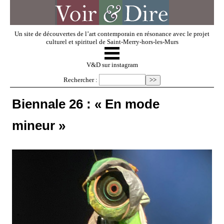
Un site de découvertes de l’art contemporain en résonance avec le projet
culturel et spirituel de Saint-Merry-hors-les-Murs
☰
V & D
V&D sur instagram
Rechercher :
Artistes invités
Biennale 26 : « En mode
mineur »
Exposer
Regarder
Dossiers