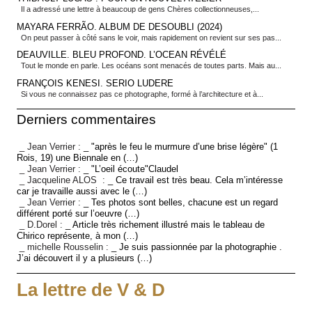
Il a adressé une lettre à beaucoup de gens Chères collectionneuses,...
MAYARA FERRÃO. ALBUM DE DESOUBLI (2024)
On peut passer à côté sans le voir, mais rapidement on revient sur ses pas...
DEAUVILLE. BLEU PROFOND. L’OCEAN RÉVÉLÉ
Tout le monde en parle. Les océans sont menacés de toutes parts. Mais au...
FRANÇOIS KENESI. SERIO LUDERE
Si vous ne connaissez pas ce photographe, formé à l’architecture et à...
Derniers commentaires
_ Jean Verrier :
_ "après le feu le murmure d’une brise légère" (1
Rois, 19) une Biennale en (…)
_ Jean Verrier :
_ "L’oeil écoute"Claudel
_ Jacqueline ALOS :
_ Ce travail est très beau. Cela m’intéresse
car je travaille aussi avec le (…)
_ Jean Verrier :
_ Tes photos sont belles, chacune est un regard
différent porté sur l’oeuvre (…)
_ D.Dorel :
_ Article très richement illustré mais le tableau de
Chirico représente, à mon (…)
_ michelle Rousselin :
_ Je suis passionnée par la photographie .
J’ai découvert il y a plusieurs (…)
La lettre de V & D