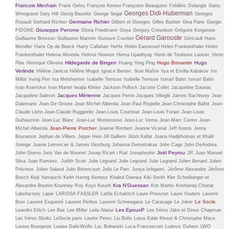
Francois Mechain
Frank Gehry
François Kenesi
Françoise Beauguion
Frédéric Delangle
Garry
Georges Didi-Huberman
Winogrand
Gary Hill
Georg Baselitz
George Segal
Georges
Germaine Richier
Rouault
Gerhard Richter
Gilbert et Georges
Gilles Barbier
Gina Pane
Giorgio
Giuseppe Penone
FIDONE
Gloria Friedmann
Goya
Gregory Crewdson
Grégoire Korganow
Gérard Garouste
Guillaume Bresson
Guillaume Marmin
Gustave Courbet
Géricault
Hans
Mendler
Hans Op de Beeck
Harry Callahan
HeHe
Helen Eastwood
Helen Frankenthaler
Helen
Frankenthaler
Helena Almeida
Helmut Newton
Hema Upadhyay
Henri de Toulouse Lautrec
Henri
Hildegarde de Bingen
Hugo Bonamin
Hugo
Plas
Henrique Oliveira
Huang Yong Ping
Verlinde
Hélène Janicot
Hélène Mugot
Ignace Berten.
Ikse Maître
Ilya et Emilia Kabakov
Iris
Millot
Irving Pen
Isa Melsheimer
Isabelle Terrisse
Isabelle Terrisse
Ismaïl Bahri
Ismaïl Bahri
Ivan Kramskoi
Ivan Martel
Iwajla Klinke
Jackson Pollock
Jacotte Collet
Jacqueline Dauriac
Jacques Mérienne
Jacqueline Salmon
Jacques Perrin
Jacques Villeglé
James Nachtwey
Jean
Dalemans
Jean De Groote
Jean Michel Alberola
Jean Paul Riopelle
Jean-Christophe Ballot
Jean-
Claude Liehn
Jean-Claude Ruggirello
Jean-Louis Courtinat
Jean-Louis Forain
Jean-Louis
Guihaumon
Jean-Luc Blanc
Jean-Luc Monterosso
Jean-Luc Verna
Jean-Marc Cerino
Jean-
Jean-Pierre Porcher
Michel Alberola
Jeanne Rimbert
Jeanne Vicerial
Jeff Koons
Jenny
Bourassin
Jephan de Villiers
Jeppe Hein
Jill Gallieni
Jitish Kallat
Joana Hadjithomas et Khalil
Joreige
Joanie Lemercier & James Ginzburg
Johanna Demetrakas
John Cage
John DeAndrea
Joël Peyrou
John Giorno
Joris Van de Moortel
Josep Ricart i Rial
Josephsohn
JR
Juan Manuel
Silva
Juan Ramirez.
Judith Scott
Julie Legrand
Julie Legrand
Julie Legrand
Julien Benard
Julien
Prévieux
Julien Salaud
Julio Bittencourt
Julio Le Parc
Junya Ishigami,
Jérôme Alexandre
Jérôme
Bosch
Keiji Yamauchi
Keith Haring
Kertesz
Khaled Dawwa
Kiki Smith
Kler Schnéberger et
Kra N’Guessan
Alexandre Bouton
Kourtney Roy
Koyo Kouoh
Kris Martin
Krishanarj Chonat
Labofactory
Lapie
LARISSA FASSLER
Latifa Echakhch
Laure Prouvost
Laure Vouters
Laurent
Le Socle
Brun
Laurent Esquerré
Laurent Perbos
Laurent Schneegans
Le Caravage
Le Joker
Les EpouxP
Leandro Erlich
Lee Bae
Lee Miller
Leila Alaoui
Les frères Jake et Dinos Chapman
Les frères Slodtz
LeSocle.paris
Liselor Perez
Liu Bolin
Lotus Edde Khouri & Christophe Mace
Louise Bourgeois
Louise Dahl-Wolfe
Luc Boltanski
Luca Francesconi
Ludovic Duhem
LWO