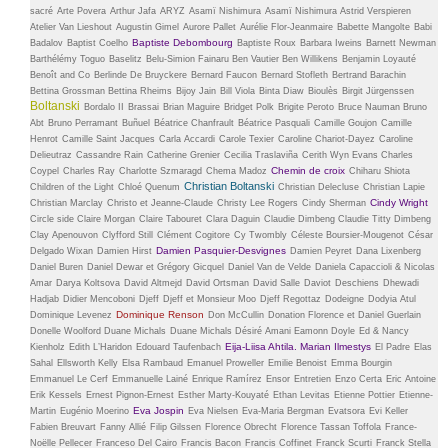
sacré
Arte Povera
Arthur Jafa
ARYZ
Asamï Nishimura
Asamï Nishimura
Astrid Verspieren
Atelier Van Lieshout
Augustin Gimel
Aurore Pallet
Aurélie Flor-Jeanmaire
Babette Mangolte
Babi
Baptiste Debombourg
Badalov
Baptist Coelho
Baptiste Roux
Barbara Iweins
Barnett Newman
Barthélémy Toguo
Baselitz
Belu-Simion Fainaru
Ben Vautier
Ben Willikens
Benjamin Loyauté
Benoît and Co
Berlinde De Bruyckere
Bernard Faucon
Bernard Stofleth
Bertrand Barachin
Bettina Grossman
Bettina Rheims
Bijoy Jain
Bill Viola
Binta Diaw
Bioulès
Birgit Jürgenssen
Boltanski
Bordalo II
Brassai
Brian Maguire
Bridget Polk
Brigite Peroto
Bruce Nauman
Bruno
Abt
Bruno Perramant
Buñuel
Béatrice Chanfrault
Béatrice Pasquali
Camille Goujon
Camille
Henrot
Camille Saint Jacques
Carla Accardi
Carole Texier
Caroline Chariot-Dayez
Caroline
Delieutraz
Cassandre Rain
Catherine Grenier
Cecilia Traslaviña
Cerith Wyn Evans
Charles
Chemin de croix
Coypel
Charles Ray
Charlotte Szmaragd
Chema Madoz
Chiharu Shiota
Christian Boltanski
Children of the Light
Chloé Quenum
Christian Delecluse
Christian Lapie
Cindy Wright
Christian Marclay
Christo et Jeanne-Claude
Christy Lee Rogers
Cindy Sherman
Circle side
Claire Morgan
Claire Tabouret
Clara Daguin
Claudie Dimbeng
Claudie Titty Dimbeng
Clay Apenouvon
Clyfford Still
Clément Cogitore
Cy Twombly
Céleste Boursier-Mougenot
César
Damien Pasquier-Desvignes
Delgado Wixan
Damien Hirst
Damien Peyret
Dana Lixenberg
Daniel Buren
Daniel Dewar et Grégory Gicquel
Daniel Van de Velde
Daniela Capaccioli & Nicolas
Amar
Darya Koltsova
David Altmejd
David Ortsman
David Salle
Daviot
Deschiens
Dhewadi
Hadjab
Didier Mencoboni
Djeff
Djeff et Monsieur Moo
Djeff Regottaz
Dodeigne
Dodyia Atul
Dominique Renson
Dominique Levenez
Don McCullin
Donation Florence et Daniel Guerlain
Donelle Woolford
Duane Michals
Duane Michals
Désiré Amani
Eamonn Doyle
Ed & Nancy
Eija-Liisa Ahtila. Marian Ilmestys
Kienholz
Edith L’Haridon
Edouard Taufenbach
El Padre
Elas
Sahal
Ellsworth Kelly
Elsa Rambaud
Emanuel Proweller
Emilie Benoist
Emma Bourgin
Emmanuel Le Cerf
Emmanuelle Lainé
Enrique Ramírez
Ensor
Entretien
Enzo Certa
Eric Antoine
Erik Kessels
Ernest Pignon-Ernest
Esther Marty-Kouyaté
Ethan Levitas
Etienne Pottier
Etienne-
Eva Jospin
Martin
Eugénio Moerino
Eva Nielsen
Eva-Maria Bergman
Evatsora
Evi Keller
Fabien Breuvart
Fanny Allié
Filip Gilssen
Florence Obrecht
Florence Tassan Toffola
France-
Noëlle Pellecer
Franceso Del Cairo
Francis Bacon
Francis Coffinet
Franck Scurti
Franck Stella