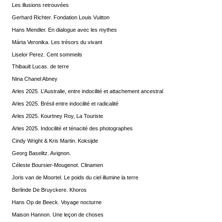
Les illusions retrouvées
Gerhard Richter. Fondation Louis Vuitton
Hans Mendler. En dialogue avec les mythes
Márta Veronika. Les trésors du vivant
Liselor Perez. Cent sommeils
Thibault Lucas. de terre
Nina Chanel Abney
Arles 2025. L’Australie, entre indocilité et attachement ancestral
Arles 2025. Brésil entre indocilité et radicalité
Arles 2025. Kourtney Roy, La Touriste
Arles 2025. Indocilité et ténacité des photographes
Cindy Wright & Kris Martin. Koksijde
Georg Baselitz. Avignon.
Céleste Boursier-Mougenot. Clinamen
Joris van de Moortel. Le poids du ciel illumine la terre
Berlinde De Bruyckere. Khoros
Hans Op de Beeck. Voyage nocturne
Maison Hannon. Une leçon de choses