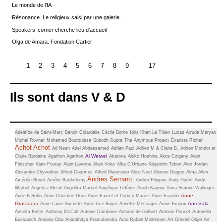
Le monde de l’IA
Résonance. Le religieux saisi par une galerie.
Speakers’ corner cherche lieu d’accueil
Olga de Amara. Fondation Cartier
1
2
3
4
5
6
7
8
9
17
Ils sont dans V & D
Adelaïde de Saint-Marc
Benoit Colardelle
Cécile Borne
Idris Khan
Le Titien
Lucas Arruda
Maryan
Michal Rovner
Mohamed Bourouissa
Subodh Gupta
The Anymous Project
Évariste Richer
Achot Achot
Ad Nesn
Adel Abdessemed
Adrian Paci
Adrien M & Claire B.
Adrien Mondot et
Ai Weiwei
Claire Bardaine
Agathon Agathon
Akarova
Akiko Hoshina
Akos Czigany
Alain
Fleischer
Alain Fouray
Alain Laverne
Alain Volut
Alba D’Urbano
Alejandro Tobon
Alex Jordan
Alexander Zhyvotkov
Alfred Courmes
Alfred Manessier
Alice Neel
Alioune Diagne
Alma Allen
Andres Serrano.
Amédée Beriot
Amélie Barthelemy
Andreï Filippov
Andy Guérif
Andy
Warhol
Angelica Mesiti
Angelika Markul
Angélique Lefèvre
Anish Kapoor
Anna Simone Wallinger
Anne
Anne B.Sollis
Anne Christine Dura
Anne Favret et Patrick Manez
Anne Franski
Gratadour
Anri Sala
Anne Laure Sacriste
Anne Lise Boyer
Annette Messager
Annie Ernaux
Anselm Kiefer
Anthony McCall
Antoine Dambrine
Antoine de Galbert
Antoine Poncet
Antonella
Bussanich
Antonio Oba
Ariandhitya Pramuhendra
Arno Rafael Minkkinen
Art Orienté Objet
Art