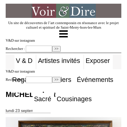
Un site de découvertes de l’art contemporain en résonance avec le projet
culturel et spirituel de Saint-Merry-hors-les-Murs
☰
V & D
V&D sur instagram
Rechercher :
Artistes invités
V & D
Artistes invités
Exposer
V&D sur instagram
Exposer
Regarder
Dossiers
Événements
Rechercher :
MICHEL FRÈRE
Regarder
Sacré
Cousinages
lundi 23 septembre 2024
Dossiers