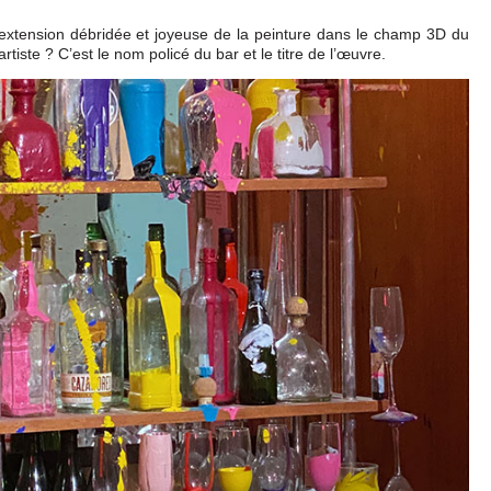
e extension débridée et joyeuse de la peinture dans le champ 3D du
artiste ? C’est le nom policé du bar et le titre de l’œuvre.